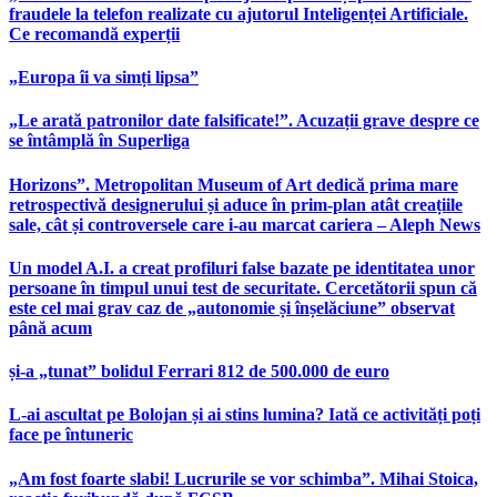
fraudele la telefon realizate cu ajutorul Inteligenței Artificiale.
Ce recomandă experții
„Europa îi va simți lipsa”
„Le arată patronilor date falsificate!”. Acuzații grave despre ce
se întâmplă în Superliga
Horizons”. Metropolitan Museum of Art dedică prima mare
retrospectivă designerului și aduce în prim-plan atât creațiile
sale, cât și controversele care i-au marcat cariera – Aleph News
Un model A.I. a creat profiluri false bazate pe identitatea unor
persoane în timpul unui test de securitate. Cercetătorii spun că
este cel mai grav caz de „autonomie și înșelăciune” observat
până acum
și-a „tunat” bolidul Ferrari 812 de 500.000 de euro
L-ai ascultat pe Bolojan și ai stins lumina? Iată ce activități poți
face pe întuneric
„Am fost foarte slabi! Lucrurile se vor schimba”. Mihai Stoica,