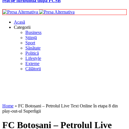
reacție furibundă după FCSB
Acasă
Categorii
Business
Știință
Sport
Sănătate
Politică
Lifestyle
Externe
Călătorii
Home
»
FC Botoșani – Petrolul Live Text Online în etapa 8 din
play-out-ul Superligii
FC Botoșani – Petrolul Live