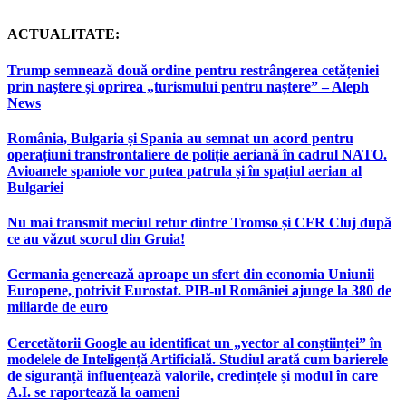
ACTUALITATE:
Trump semnează două ordine pentru restrângerea cetățeniei
prin naștere și oprirea „turismului pentru naștere” – Aleph
News
România, Bulgaria și Spania au semnat un acord pentru
operațiuni transfrontaliere de poliție aeriană în cadrul NATO.
Avioanele spaniole vor putea patrula și în spațiul aerian al
Bulgariei
Nu mai transmit meciul retur dintre Tromso și CFR Cluj după
ce au văzut scorul din Gruia!
Germania generează aproape un sfert din economia Uniunii
Europene, potrivit Eurostat. PIB-ul României ajunge la 380 de
miliarde de euro
Cercetătorii Google au identificat un „vector al conștiinței” în
modelele de Inteligență Artificială. Studiul arată cum barierele
de siguranță influențează valorile, credințele și modul în care
A.I. se raportează la oameni