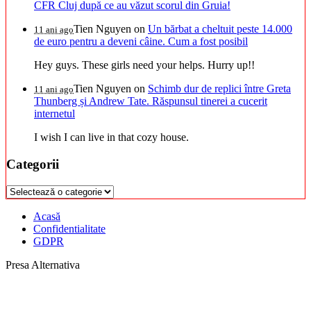
CFR Cluj după ce au văzut scorul din Gruia!
Tien Nguyen
on
Un bărbat a cheltuit peste 14.000
11 ani ago
de euro pentru a deveni câine. Cum a fost posibil
Hey guys. These girls need your helps. Hurry up!!
Tien Nguyen
on
Schimb dur de replici între Greta
11 ani ago
Thunberg și Andrew Tate. Răspunsul tinerei a cucerit
internetul
I wish I can live in that cozy house.
Categorii
Categorii
Acasă
Confidentialitate
GDPR
Presa Alternativa