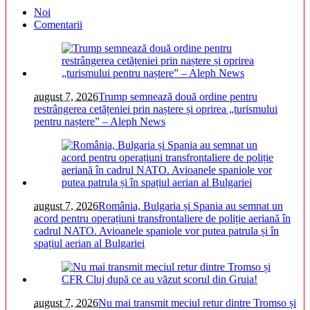
Noi
Comentarii
august 7, 2026
Trump semnează două ordine pentru
restrângerea cetățeniei prin naștere și oprirea „turismului
pentru naștere” – Aleph News
august 7, 2026
România, Bulgaria și Spania au semnat un
acord pentru operațiuni transfrontaliere de poliție aeriană în
cadrul NATO. Avioanele spaniole vor putea patrula și în
spațiul aerian al Bulgariei
august 7, 2026
Nu mai transmit meciul retur dintre Tromso și