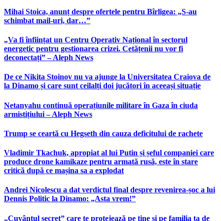
Mihai Stoica, anunț despre ofertele pentru Bîrligea: „S-au
schimbat mail-uri, dar…”
„Va fi înființat un Centru Operativ Național în sectorul
energetic pentru gestionarea crizei. Cetățenii nu vor fi
deconectați” – Aleph News
De ce Nikita Stoinov nu va ajunge la Universitatea Craiova de
la Dinamo și care sunt ceilalți doi jucători în aceeași situație
Netanyahu continuă operațiunile militare în Gaza în ciuda
armistițiului – Aleph News
Trump se ceartă cu Hegseth din cauza deficitului de rachete
Vladimir Tkachuk, apropiat al lui Putin și șeful companiei care
produce drone kamikaze pentru armată rusă, este în stare
critică după ce mașina sa a explodat
Andrei Nicolescu a dat verdictul final despre revenirea-șoc a lui
Dennis Politic la Dinamo: „Asta vrem!”
„Cuvântul secret” care te protejează pe tine și pe familia ta de