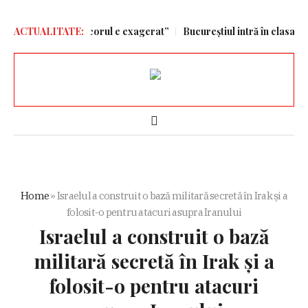
„Un regres, iar scorul e exagerat”
ACTUALITATE:
Bucureștiul intră în clasament
Home
»
Israelul a construit o bază militară secretă în Irak și a
folosit-o pentru atacuri asupra Iranului
Israelul a construit o bază
militară secretă în Irak și a
folosit-o pentru atacuri