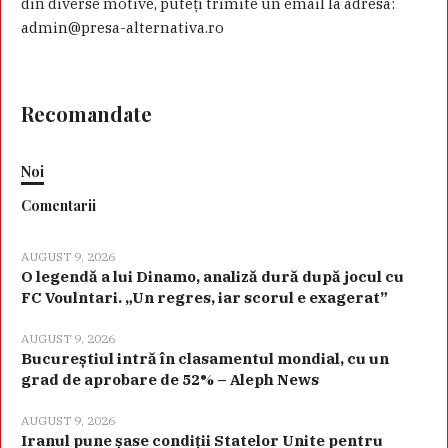
din diverse motive, puteţi trimite un email la adresa:
admin@presa-alternativa.ro
Recomandate
Noi
Comentarii
AUGUST 9, 2026
O legendă a lui Dinamo, analiză dură după jocul cu
FC Voulntari. „Un regres, iar scorul e exagerat”
AUGUST 9, 2026
Bucureștiul intră în clasamentul mondial, cu un
grad de aprobare de 52% – Aleph News
AUGUST 9, 2026
Iranul pune șase condiții Statelor Unite pentru