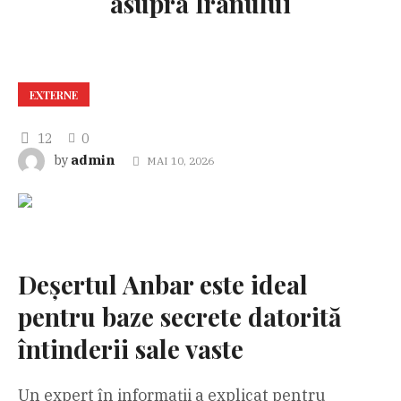
asupra Iranului
EXTERNE
12
0
admin
by
MAI 10, 2026
Deșertul Anbar este ideal
pentru baze secrete datorită
întinderii sale vaste
Un expert în informații a explicat pentru