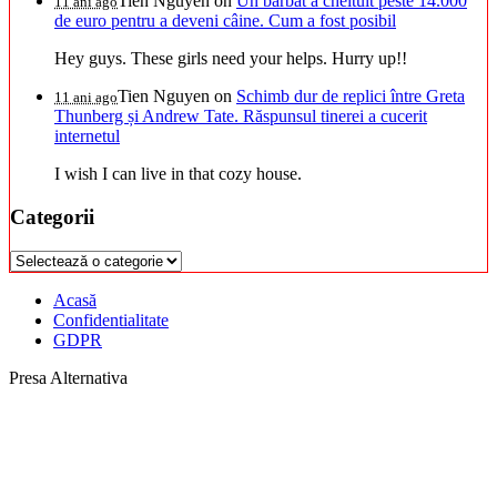
Tien Nguyen
on
Un bărbat a cheltuit peste 14.000
11 ani ago
de euro pentru a deveni câine. Cum a fost posibil
Hey guys. These girls need your helps. Hurry up!!
Tien Nguyen
on
Schimb dur de replici între Greta
11 ani ago
Thunberg și Andrew Tate. Răspunsul tinerei a cucerit
internetul
I wish I can live in that cozy house.
Categorii
Categorii
Acasă
Confidentialitate
GDPR
Presa Alternativa