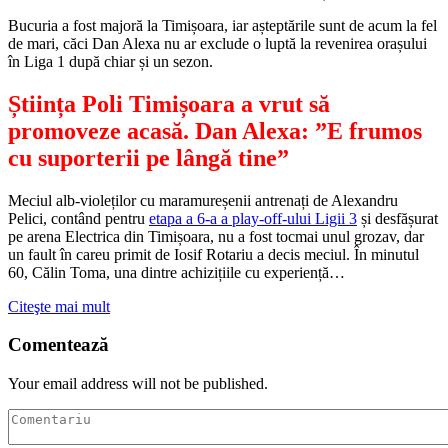
Bucuria a fost majoră la Timișoara, iar așteptările sunt de acum la fel
de mari, căci Dan Alexa nu ar exclude o luptă la revenirea orașului
în Liga 1 după chiar și un sezon.
Știința Poli Timișoara a vrut să
promoveze acasă. Dan Alexa: ”E frumos
cu suporterii pe lângă tine”
Meciul alb-violeților cu maramureșenii antrenați de Alexandru
Pelici, contând pentru
etapa a 6-a a play-off-ului Ligii 3
și desfășurat
pe arena Electrica din Timișoara, nu a fost tocmai unul grozav, dar
un fault în careu primit de Iosif Rotariu a decis meciul. În minutul
60, Călin Toma, una dintre achizițiile cu experiență…
Citeşte mai mult
Comentează
Your email address will not be published.