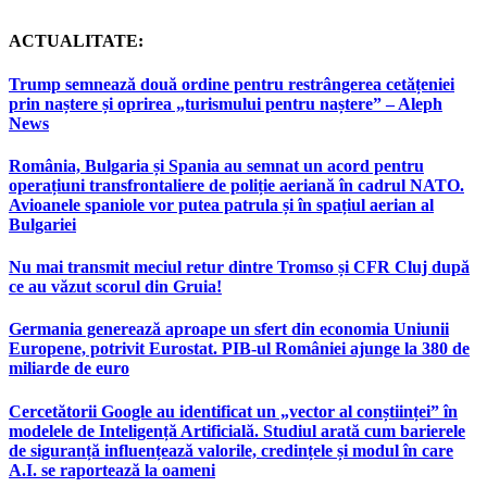
ACTUALITATE:
Trump semnează două ordine pentru restrângerea cetățeniei
prin naștere și oprirea „turismului pentru naștere” – Aleph
News
România, Bulgaria și Spania au semnat un acord pentru
operațiuni transfrontaliere de poliție aeriană în cadrul NATO.
Avioanele spaniole vor putea patrula și în spațiul aerian al
Bulgariei
Nu mai transmit meciul retur dintre Tromso și CFR Cluj după
ce au văzut scorul din Gruia!
Germania generează aproape un sfert din economia Uniunii
Europene, potrivit Eurostat. PIB-ul României ajunge la 380 de
miliarde de euro
Cercetătorii Google au identificat un „vector al conștiinței” în
modelele de Inteligență Artificială. Studiul arată cum barierele
de siguranță influențează valorile, credințele și modul în care
A.I. se raportează la oameni