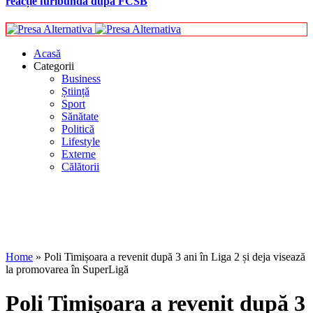
reacție furibundă după FCSB
Acasă
Categorii
Business
Știință
Sport
Sănătate
Politică
Lifestyle
Externe
Călătorii
Home
»
Poli Timișoara a revenit după 3 ani în Liga 2 și deja visează
la promovarea în SuperLigă
Poli Timișoara a revenit după 3