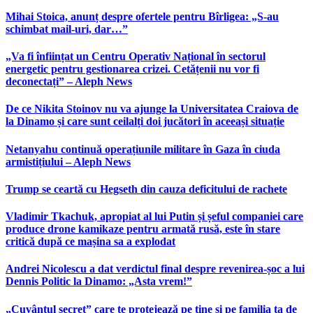
Mihai Stoica, anunț despre ofertele pentru Bîrligea: „S-au
schimbat mail-uri, dar…”
„Va fi înființat un Centru Operativ Național în sectorul
energetic pentru gestionarea crizei. Cetățenii nu vor fi
deconectați” – Aleph News
De ce Nikita Stoinov nu va ajunge la Universitatea Craiova de
la Dinamo și care sunt ceilalți doi jucători în aceeași situație
Netanyahu continuă operațiunile militare în Gaza în ciuda
armistițiului – Aleph News
Trump se ceartă cu Hegseth din cauza deficitului de rachete
Vladimir Tkachuk, apropiat al lui Putin și șeful companiei care
produce drone kamikaze pentru armată rusă, este în stare
critică după ce mașina sa a explodat
Andrei Nicolescu a dat verdictul final despre revenirea-șoc a lui
Dennis Politic la Dinamo: „Asta vrem!”
„Cuvântul secret” care te protejează pe tine și pe familia ta de