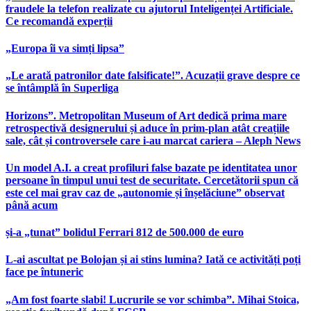
fraudele la telefon realizate cu ajutorul Inteligenței Artificiale.
Ce recomandă experții
„Europa îi va simți lipsa”
„Le arată patronilor date falsificate!”. Acuzații grave despre ce
se întâmplă în Superliga
Horizons”. Metropolitan Museum of Art dedică prima mare
retrospectivă designerului și aduce în prim-plan atât creațiile
sale, cât și controversele care i-au marcat cariera – Aleph News
Un model A.I. a creat profiluri false bazate pe identitatea unor
persoane în timpul unui test de securitate. Cercetătorii spun că
este cel mai grav caz de „autonomie și înșelăciune” observat
până acum
și-a „tunat” bolidul Ferrari 812 de 500.000 de euro
L-ai ascultat pe Bolojan și ai stins lumina? Iată ce activități poți
face pe întuneric
„Am fost foarte slabi! Lucrurile se vor schimba”. Mihai Stoica,