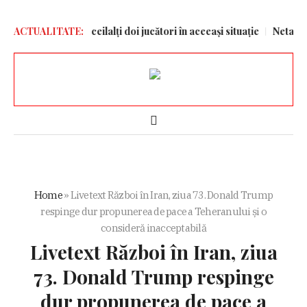
o și care sunt ceilalți doi jucători în aceeași situație
ACTUALITATE:
Netanyahu c
Home
»
Livetext Război în Iran, ziua 73. Donald Trump
respinge dur propunerea de pace a Teheranului și o
consideră inacceptabilă
Livetext Război în Iran, ziua
73. Donald Trump respinge
dur propunerea de pace a