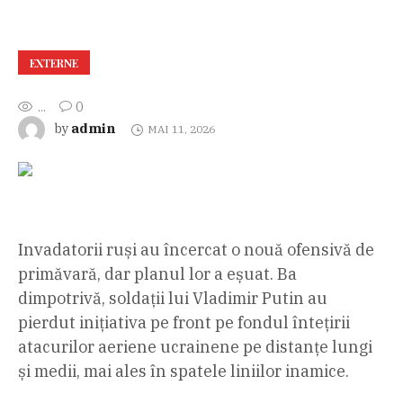
EXTERNE
...
0
admin
by
MAI 11, 2026
Invadatorii ruși au încercat o nouă ofensivă de
primăvară, dar planul lor a eșuat. Ba
dimpotrivă, soldații lui Vladimir Putin au
pierdut inițiativa pe front pe fondul întețirii
atacurilor aeriene ucrainene pe distanțe lungi
și medii, mai ales în spatele liniilor inamice.