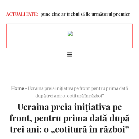
 dur pe Bolojan spune cine ar trebui să fie următorul premier
ACTUALITATE:
Miha
Home
»
Ucraina preia inițiativa pe front, pentru prima dată
după trei ani: o „cotitură în război”
Ucraina preia inițiativa pe
front, pentru prima dată după
trei ani: o „cotitură în război”