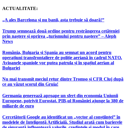
ACTUALITATE:
„A ales Barcelona și nu banii, asta trebuie să doară!”
Trump semnează două ordine pentru restrângerea cetățeniei
prin naștere și oprirea „turismului pentru naștere” – Aleph
News
România, Bulgaria și Spania au semnat un acord pentru
operațiuni transfrontaliere de poliție aeriană în cadrul NATO.
Avioanele spaniole vor putea patrula și în spațiul aerian al
Bulgariei
Nu mai transmit meciul retur dintre Tromso și CFR Cluj după
ce au văzut scorul din Gruia!
Germania generează aproape un sfert din economia Uniunii
Europene, potrivit Eurostat. PIB-ul României ajunge la 380 de
miliarde de euro
Cercetătorii Google au identificat un „vector al conștiinței” în
modelele de Inteligență Artificială. Studiul arată cum barierele
de siguranță influențează valorile, credințele și modul în care