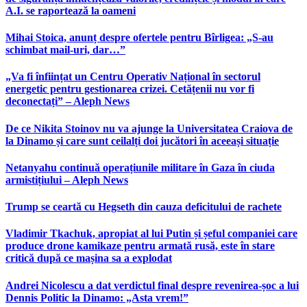
A.I. se raportează la oameni
Mihai Stoica, anunț despre ofertele pentru Bîrligea: „S-au
schimbat mail-uri, dar…”
„Va fi înființat un Centru Operativ Național în sectorul
energetic pentru gestionarea crizei. Cetățenii nu vor fi
deconectați” – Aleph News
De ce Nikita Stoinov nu va ajunge la Universitatea Craiova de
la Dinamo și care sunt ceilalți doi jucători în aceeași situație
Netanyahu continuă operațiunile militare în Gaza în ciuda
armistițiului – Aleph News
Trump se ceartă cu Hegseth din cauza deficitului de rachete
Vladimir Tkachuk, apropiat al lui Putin și șeful companiei care
produce drone kamikaze pentru armată rusă, este în stare
critică după ce mașina sa a explodat
Andrei Nicolescu a dat verdictul final despre revenirea-șoc a lui
Dennis Politic la Dinamo: „Asta vrem!”