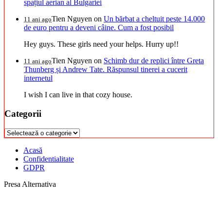
spațiul aerian al Bulgariei
Tien Nguyen
on
Un bărbat a cheltuit peste 14.000
11 ani ago
de euro pentru a deveni câine. Cum a fost posibil
Hey guys. These girls need your helps. Hurry up!!
Tien Nguyen
on
Schimb dur de replici între Greta
11 ani ago
Thunberg și Andrew Tate. Răspunsul tinerei a cucerit
internetul
I wish I can live in that cozy house.
Categorii
Categorii
Acasă
Confidentialitate
GDPR
Presa Alternativa