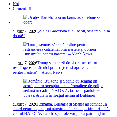
Noi
Comentarii
august 7, 2026
„A ales Barcelona și nu banii, asta trebuie să
doară!”
august 7, 2026
Trump semnează două ordine pentru
restrângerea cetățeniei prin naștere și oprirea „turismului
pentru naștere” – Aleph News
august 7, 2026
România, Bulgaria și Spania au semnat un
acord pentru operațiuni transfrontaliere de poliție aeriană în
cadrul NATO. Avioanele spaniole vor putea patrula și în