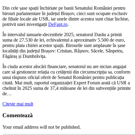
Din cele șase spații închiriate pe banii Senatului României pentru
birouri parlamentare în județul Brașov, cinci sunt ocupate exclusiv
de filiale locale ale USR, iar unele dintre acestea sunt chiar închise,
potrivit unei investigații
DeFapt.ro
.
În intervalul ianuarie-decembrie 2025, senatorul Darău a primit
suma de 27.530 de lei, echivalentul a aproximativ 5.500 de euro,
pentru plata chiriei acestor spații. Birourile sunt amplasate în șase
localități din județul Brașov: Cristian, Râșnov, Săcele, Sânpetru,
Făgăraș și Dumbrăvița.
În ciuda acestor alocări financiare, senatorul nu are niciun angajat
care să gestioneze relația cu cetățenii din circumscripția sa, conform
unui răspuns oficial oferit de Senatul României pentru publicația
citată. Mai mult, raportul organizației Expert Forum arată că USR a
cheltuit în 2025 suma de 37,4 milioane de lei din subvențiile primite
de…
Citeşte mai mult
Comentează
Your email address will not be published.