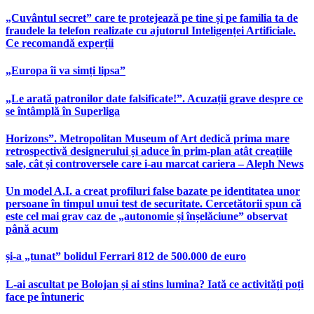
„Cuvântul secret” care te protejează pe tine și pe familia ta de
fraudele la telefon realizate cu ajutorul Inteligenței Artificiale.
Ce recomandă experții
„Europa îi va simți lipsa”
„Le arată patronilor date falsificate!”. Acuzații grave despre ce
se întâmplă în Superliga
Horizons”. Metropolitan Museum of Art dedică prima mare
retrospectivă designerului și aduce în prim-plan atât creațiile
sale, cât și controversele care i-au marcat cariera – Aleph News
Un model A.I. a creat profiluri false bazate pe identitatea unor
persoane în timpul unui test de securitate. Cercetătorii spun că
este cel mai grav caz de „autonomie și înșelăciune” observat
până acum
și-a „tunat” bolidul Ferrari 812 de 500.000 de euro
L-ai ascultat pe Bolojan și ai stins lumina? Iată ce activități poți
face pe întuneric