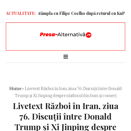
zvăluit ce se întâmpla cu Filipe Coelho după returul cu KuPS
ACTUALITATE:
Cum 
Home
»
Livetext Război în Iran, ziua 76. Discuții între Donald
Trump și Xi Jinping despre războiul din Iran și comerț
Livetext Război în Iran, ziua
76. Discuții între Donald
Trump și Xi Jinping despre