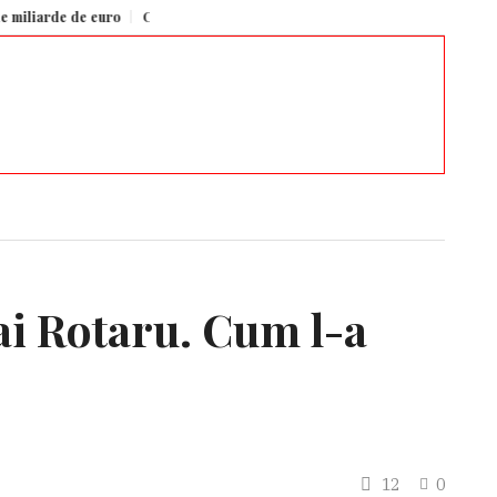
e de euro
Cercetătorii Google au identificat un „vector al conștiinței” în m
ai Rotaru. Cum l-a
12
0