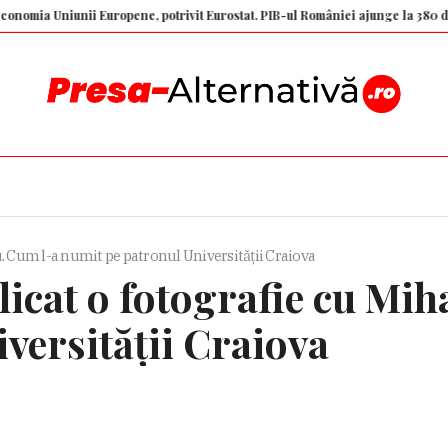
iunii Europene, potrivit Eurostat. PIB-ul României ajunge la 380 de miliard
. Cum l-a numit pe patronul Universității Craiova
icat o fotografie cu Mih
versității Craiova