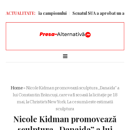
et din biografia campionului
ACTUALITATE:
Senatul SUA a aprobat un amplu pache
Home
»
Nicole Kidman promovează sculptura „Danaida” a
lui Constantin Brâncuși, care va fi scoasă la licitație pe 18
mai, la Christie’s New York. La ce sumă este estimată
sculptura
Nicole Kidman promovează
sculptura „Danaida” a lui