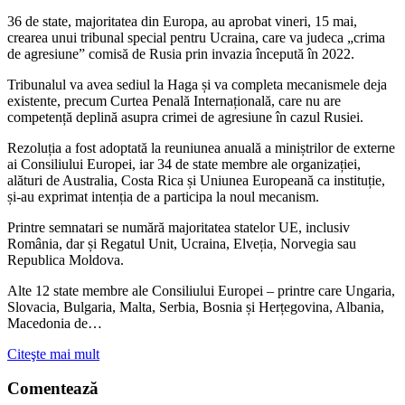
36 de state, majoritatea din Europa, au aprobat vineri, 15 mai,
crearea unui tribunal special pentru Ucraina, care va judeca „crima
de agresiune” comisă de Rusia prin invazia începută în 2022.
Tribunalul va avea sediul la Haga și va completa mecanismele deja
existente, precum Curtea Penală Internațională, care nu are
competență deplină asupra crimei de agresiune în cazul Rusiei.
Rezoluția a fost adoptată la reuniunea anuală a miniștrilor de externe
ai Consiliului Europei, iar 34 de state membre ale organizației,
alături de Australia, Costa Rica și Uniunea Europeană ca instituție,
și-au exprimat intenția de a participa la noul mecanism.
Printre semnatari se numără majoritatea statelor UE, inclusiv
România, dar și Regatul Unit, Ucraina, Elveția, Norvegia sau
Republica Moldova.
Alte 12 state membre ale Consiliului Europei – printre care Ungaria,
Slovacia, Bulgaria, Malta, Serbia, Bosnia și Herțegovina, Albania,
Macedonia de…
Citeşte mai mult
Comentează