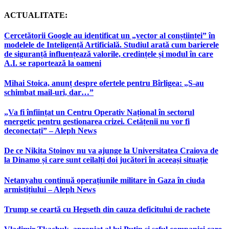
ACTUALITATE:
Cercetătorii Google au identificat un „vector al conștiinței” în
modelele de Inteligență Artificială. Studiul arată cum barierele
de siguranță influențează valorile, credințele și modul în care
A.I. se raportează la oameni
Mihai Stoica, anunț despre ofertele pentru Bîrligea: „S-au
schimbat mail-uri, dar…”
„Va fi înființat un Centru Operativ Național în sectorul
energetic pentru gestionarea crizei. Cetățenii nu vor fi
deconectați” – Aleph News
De ce Nikita Stoinov nu va ajunge la Universitatea Craiova de
la Dinamo și care sunt ceilalți doi jucători în aceeași situație
Netanyahu continuă operațiunile militare în Gaza în ciuda
armistițiului – Aleph News
Trump se ceartă cu Hegseth din cauza deficitului de rachete