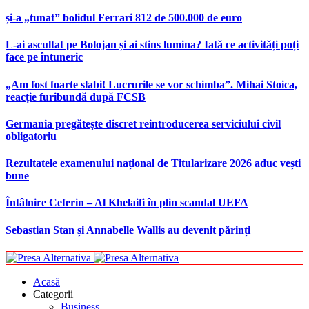
și-a „tunat” bolidul Ferrari 812 de 500.000 de euro
L-ai ascultat pe Bolojan și ai stins lumina? Iată ce activități poți
face pe întuneric
„Am fost foarte slabi! Lucrurile se vor schimba”. Mihai Stoica,
reacție furibundă după FCSB
Germania pregătește discret reintroducerea serviciului civil
obligatoriu
Rezultatele examenului național de Titularizare 2026 aduc vești
bune
Întâlnire Ceferin – Al Khelaifi în plin scandal UEFA
Sebastian Stan și Annabelle Wallis au devenit părinți
Acasă
Categorii
Business