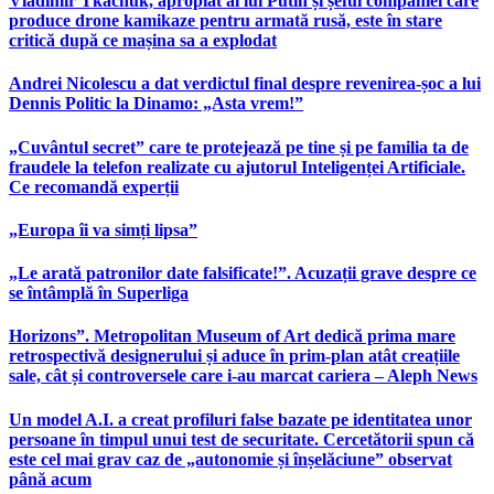
Vladimir Tkachuk, apropiat al lui Putin și șeful companiei care
produce drone kamikaze pentru armată rusă, este în stare
critică după ce mașina sa a explodat
Andrei Nicolescu a dat verdictul final despre revenirea-șoc a lui
Dennis Politic la Dinamo: „Asta vrem!”
„Cuvântul secret” care te protejează pe tine și pe familia ta de
fraudele la telefon realizate cu ajutorul Inteligenței Artificiale.
Ce recomandă experții
„Europa îi va simți lipsa”
„Le arată patronilor date falsificate!”. Acuzații grave despre ce
se întâmplă în Superliga
Horizons”. Metropolitan Museum of Art dedică prima mare
retrospectivă designerului și aduce în prim-plan atât creațiile
sale, cât și controversele care i-au marcat cariera – Aleph News
Un model A.I. a creat profiluri false bazate pe identitatea unor
persoane în timpul unui test de securitate. Cercetătorii spun că
este cel mai grav caz de „autonomie și înșelăciune” observat
până acum