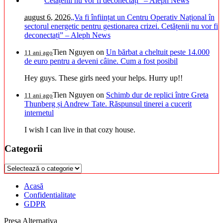
august 6, 2026
„Va fi înființat un Centru Operativ Național în
sectorul energetic pentru gestionarea crizei. Cetățenii nu vor fi
deconectați” – Aleph News
Tien Nguyen
on
Un bărbat a cheltuit peste 14.000
11 ani ago
de euro pentru a deveni câine. Cum a fost posibil
Hey guys. These girls need your helps. Hurry up!!
Tien Nguyen
on
Schimb dur de replici între Greta
11 ani ago
Thunberg și Andrew Tate. Răspunsul tinerei a cucerit
internetul
I wish I can live in that cozy house.
Categorii
Categorii
Acasă
Confidentialitate
GDPR
Presa Alternativa