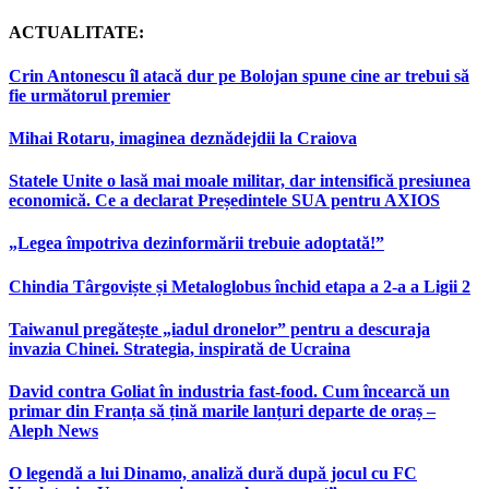
ACTUALITATE:
Crin Antonescu îl atacă dur pe Bolojan spune cine ar trebui să
fie următorul premier
Mihai Rotaru, imaginea deznădejdii la Craiova
Statele Unite o lasă mai moale militar, dar intensifică presiunea
economică. Ce a declarat Președintele SUA pentru AXIOS
„Legea împotriva dezinformării trebuie adoptată!”
Chindia Târgoviște și Metaloglobus închid etapa a 2-a a Ligii 2
Taiwanul pregătește „iadul dronelor” pentru a descuraja
invazia Chinei. Strategia, inspirată de Ucraina
David contra Goliat în industria fast-food. Cum încearcă un
primar din Franța să țină marile lanțuri departe de oraș –
Aleph News
O legendă a lui Dinamo, analiză dură după jocul cu FC