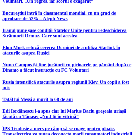
Voulntari. „Un regres, iar scorul e exagerat”
Bucureștiul intră în clasamentul mondial, cu un grad de
aprobare de 52% – Aleph News
Iranul pune șase condiții Statelor Unite pentru redeschiderea
Strâmtorii Ormuz. Care sunt acestea
Elon Musk refuză cererea Ucrainei de a utiliza Starlink în
atacurile asupra Rusiei
Nuno Campos își ține jucătorii cu picioarele pe pământ după ce
Dinamo a făcut instrucție cu FC Voluntari
Rusia intensifică atacurile asupra regiunii Kiev. Un copil a fost
ucis
Tatăl lui Messi a murit la 68 de ani
Edi Iordănescu i-a spus clar lui Marius Baciu greșeala uriașă
făcută cu Tănase: „Nu-l ții în vitrină”
ÎPS Teodosie a mers pe câmp să se roage pentru ploaie.
Transelectrica va putea deconecta marii consumatori industriali