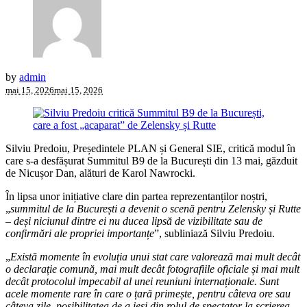
by
admin
mai 15, 2026
mai 15, 2026
Silviu Predoiu, Președintele PLAN și General SIE, critică modul în
care s-a desfășurat Summitul B9 de la București din 13 mai, găzduit
de Nicușor Dan, alături de Karol Nawrocki.
În lipsa unor inițiative clare din partea reprezentanților noștri,
„
summitul de la București a devenit o scenă pentru Zelensky și Rutte
– deși niciunul dintre ei nu ducea lipsă de vizibilitate sau de
confirmări ale propriei importanțe
”, subliniază Silviu Predoiu.
„
Există momente în evoluția unui stat care valorează mai mult decât
o declarație comună, mai mult decât fotografiile oficiale și mai mult
decât protocolul impecabil al unei reuniuni internaționale. Sunt
acele momente rare în care o țară primește, pentru câteva ore sau
câteva zile, posibilitatea de a ieși din rolul de spectator la scrierea