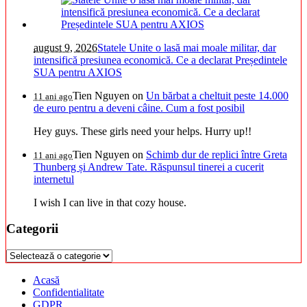
august 9, 2026
Statele Unite o lasă mai moale militar, dar
intensifică presiunea economică. Ce a declarat Președintele
SUA pentru AXIOS
Tien Nguyen
on
Un bărbat a cheltuit peste 14.000
11 ani ago
de euro pentru a deveni câine. Cum a fost posibil
Hey guys. These girls need your helps. Hurry up!!
Tien Nguyen
on
Schimb dur de replici între Greta
11 ani ago
Thunberg și Andrew Tate. Răspunsul tinerei a cucerit
internetul
I wish I can live in that cozy house.
Categorii
Categorii
Acasă
Confidentialitate
GDPR