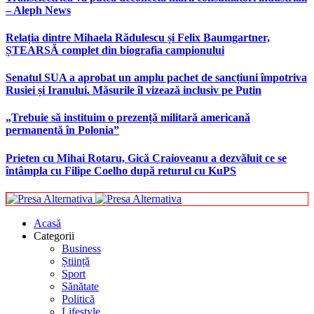
– Aleph News
Relația dintre Mihaela Rădulescu și Felix Baumgartner,
ȘTEARSĂ complet din biografia campionului
Senatul SUA a aprobat un amplu pachet de sancțiuni împotriva
Rusiei și Iranului. Măsurile îl vizează inclusiv pe Putin
„Trebuie să instituim o prezență militară americană
permanentă în Polonia”
Prieten cu Mihai Rotaru, Gică Craioveanu a dezvăluit ce se
întâmpla cu Filipe Coelho după returul cu KuPS
Acasă
Categorii
Business
Știință
Sport
Sănătate
Politică
Lifestyle