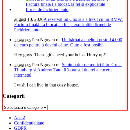
august 10, 2026
A rezervat un Clio și s-a trezit cu un BMW.
Factura finală l-a blocat, la fel și explicațiile firmei de
închirieri auto
Tien Nguyen
on
Un bărbat a cheltuit peste 14.000
11 ani ago
de euro pentru a deveni câine. Cum a fost posibil
Hey guys. These girls need your helps. Hurry up!!
Tien Nguyen
on
Schimb dur de replici între Greta
11 ani ago
Thunberg și Andrew Tate. Răspunsul tinerei a cucerit
internetul
I wish I can live in that cozy house.
Categorii
Categorii
Acasă
Confidentialitate
GDPR