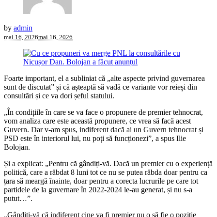
by
admin
mai 16, 2026
mai 16, 2026
Foarte important, el a subliniat că „alte aspecte privind guvernarea
sunt de discutat” și că așteaptă să vadă ce variante vor reieși din
consultări și ce va dori șeful statului.
„În condițiile în care se va face o propunere de premier tehnocrat,
vom analiza care este această propunere, ce vrea să facă acest
Guvern. Dar v-am spus, indiferent dacă ai un Guvern tehnocrat și
PSD este în interiorul lui, nu poți să funcționezi”, a spus Ilie
Bolojan.
Și a explicat: „Pentru că gândiți-vă. Dacă un premier cu o experiență
politică, care a răbdat 8 luni tot ce nu se putea răbda doar pentru ca
țara să meargă înainte, doar pentru a corecta lucrurile pe care tot
partidele de la guvernare în 2022-2024 le-au generat, și nu s-a
putut…”.
„Gândiți-vă că indiferent cine va fi premier nu o să fie o poziție