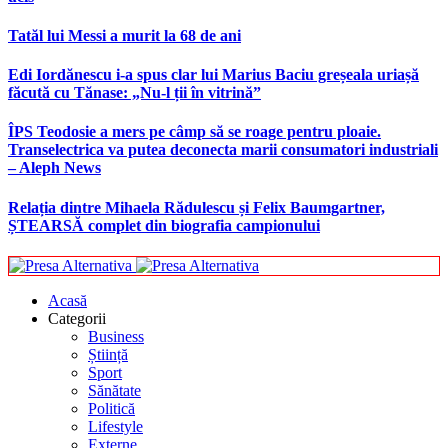
Tatăl lui Messi a murit la 68 de ani
Edi Iordănescu i-a spus clar lui Marius Baciu greșeala uriașă
făcută cu Tănase: „Nu-l ții în vitrină”
ÎPS Teodosie a mers pe câmp să se roage pentru ploaie.
Transelectrica va putea deconecta marii consumatori industriali
– Aleph News
Relația dintre Mihaela Rădulescu și Felix Baumgartner,
ȘTEARSĂ complet din biografia campionului
Acasă
Categorii
Business
Știință
Sport
Sănătate
Politică
Lifestyle
Externe