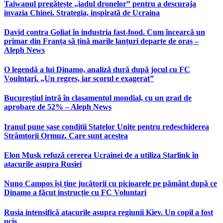
Taiwanul pregătește „iadul dronelor” pentru a descuraja
invazia Chinei. Strategia, inspirată de Ucraina
David contra Goliat în industria fast-food. Cum încearcă un
primar din Franța să țină marile lanțuri departe de oraș –
Aleph News
O legendă a lui Dinamo, analiză dură după jocul cu FC
Voulntari. „Un regres, iar scorul e exagerat”
Bucureștiul intră în clasamentul mondial, cu un grad de
aprobare de 52% – Aleph News
Iranul pune șase condiții Statelor Unite pentru redeschiderea
Strâmtorii Ormuz. Care sunt acestea
Elon Musk refuză cererea Ucrainei de a utiliza Starlink în
atacurile asupra Rusiei
Nuno Campos își ține jucătorii cu picioarele pe pământ după ce
Dinamo a făcut instrucție cu FC Voluntari
Rusia intensifică atacurile asupra regiunii Kiev. Un copil a fost
ucis