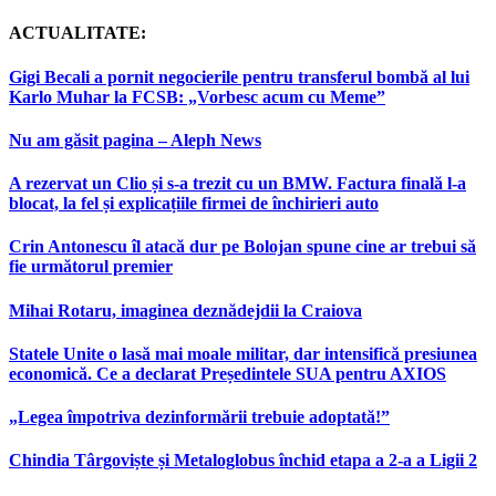
ACTUALITATE:
Gigi Becali a pornit negocierile pentru transferul bombă al lui
Karlo Muhar la FCSB: „Vorbesc acum cu Meme”
Nu am găsit pagina – Aleph News
A rezervat un Clio și s-a trezit cu un BMW. Factura finală l-a
blocat, la fel și explicațiile firmei de închirieri auto
Crin Antonescu îl atacă dur pe Bolojan spune cine ar trebui să
fie următorul premier
Mihai Rotaru, imaginea deznădejdii la Craiova
Statele Unite o lasă mai moale militar, dar intensifică presiunea
economică. Ce a declarat Președintele SUA pentru AXIOS
„Legea împotriva dezinformării trebuie adoptată!”
Chindia Târgoviște și Metaloglobus închid etapa a 2-a a Ligii 2