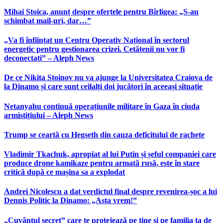
Mihai Stoica, anunț despre ofertele pentru Bîrligea: „S-au
schimbat mail-uri, dar…”
„Va fi înființat un Centru Operativ Național în sectorul
energetic pentru gestionarea crizei. Cetățenii nu vor fi
deconectați” – Aleph News
De ce Nikita Stoinov nu va ajunge la Universitatea Craiova de
la Dinamo și care sunt ceilalți doi jucători în aceeași situație
Netanyahu continuă operațiunile militare în Gaza în ciuda
armistițiului – Aleph News
Trump se ceartă cu Hegseth din cauza deficitului de rachete
Vladimir Tkachuk, apropiat al lui Putin și șeful companiei care
produce drone kamikaze pentru armată rusă, este în stare
critică după ce mașina sa a explodat
Andrei Nicolescu a dat verdictul final despre revenirea-șoc a lui
Dennis Politic la Dinamo: „Asta vrem!”
„Cuvântul secret” care te protejează pe tine și pe familia ta de