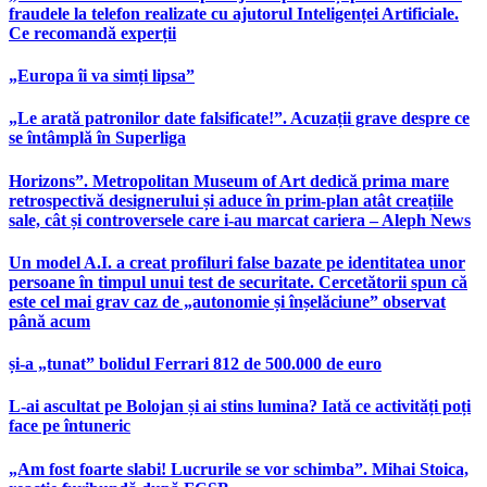
fraudele la telefon realizate cu ajutorul Inteligenței Artificiale.
Ce recomandă experții
„Europa îi va simți lipsa”
„Le arată patronilor date falsificate!”. Acuzații grave despre ce
se întâmplă în Superliga
Horizons”. Metropolitan Museum of Art dedică prima mare
retrospectivă designerului și aduce în prim-plan atât creațiile
sale, cât și controversele care i-au marcat cariera – Aleph News
Un model A.I. a creat profiluri false bazate pe identitatea unor
persoane în timpul unui test de securitate. Cercetătorii spun că
este cel mai grav caz de „autonomie și înșelăciune” observat
până acum
și-a „tunat” bolidul Ferrari 812 de 500.000 de euro
L-ai ascultat pe Bolojan și ai stins lumina? Iată ce activități poți
face pe întuneric
„Am fost foarte slabi! Lucrurile se vor schimba”. Mihai Stoica,