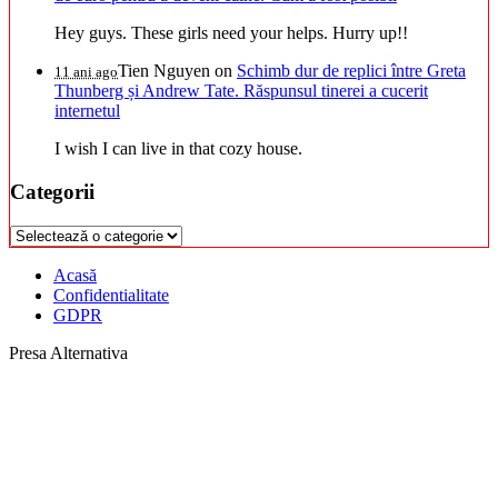
Hey guys. These girls need your helps. Hurry up!!
Tien Nguyen
on
Schimb dur de replici între Greta
11 ani ago
Thunberg și Andrew Tate. Răspunsul tinerei a cucerit
internetul
I wish I can live in that cozy house.
Categorii
Categorii
Acasă
Confidentialitate
GDPR
Presa Alternativa