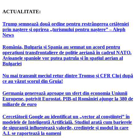
ACTUALITATE:
Trump semnează două ordine pentru restrângerea cetățeniei
prin naștere și oprirea „turismului pentru naștere” – Aleph
News
România, Bulgaria și Spania au semnat un acord pentru
operațiuni transfrontaliere de poliție aeriană în cadrul NATO.
Avioanele spaniole vor putea patrula și în spațiul aerian al
Bulgariei
Nu mai transmit meciul retur dintre Tromso și CFR Cluj după
ce au văzut scorul din Gruia!
Germania generează aproape un sfert din economia Uniunii
Europene, potrivit Eurostat. PIB-ul României ajunge la 380 de
miliarde de euro
Cercetătorii Google au identificat un „vector al conștiinței” în
modelele de Inteligență Artificială. Studiul arată cum barierele
de siguranță influențează valorile, credințele și modul în care
A.I. se raportează la oameni