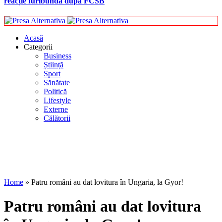
reacție furibundă după FCSB
Acasă
Categorii
Business
Știință
Sport
Sănătate
Politică
Lifestyle
Externe
Călătorii
Home
»
Patru români au dat lovitura în Ungaria, la Gyor!
Patru români au dat lovitura