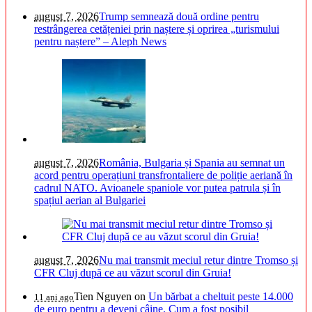
august 7, 2026
Trump semnează două ordine pentru
restrângerea cetățeniei prin naștere și oprirea „turismului
pentru naștere” – Aleph News
august 7, 2026
România, Bulgaria și Spania au semnat un
acord pentru operațiuni transfrontaliere de poliție aeriană în
cadrul NATO. Avioanele spaniole vor putea patrula și în
spațiul aerian al Bulgariei
august 7, 2026
Nu mai transmit meciul retur dintre Tromso și
CFR Cluj după ce au văzut scorul din Gruia!
Tien Nguyen
on
Un bărbat a cheltuit peste 14.000
11 ani ago
de euro pentru a deveni câine. Cum a fost posibil