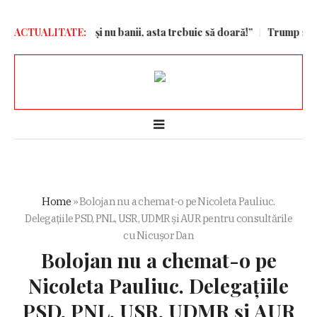
ales Barcelona și nu banii, asta trebuie să doară!”
ACTUALITATE:
Trump semnează 
Home
»
Bolojan nu a chemat-o pe Nicoleta Pauliuc.
Delegațiile PSD, PNL, USR, UDMR și AUR pentru consultările
cu Nicușor Dan
Bolojan nu a chemat-o pe
Nicoleta Pauliuc. Delegațiile
PSD, PNL, USR, UDMR și AUR