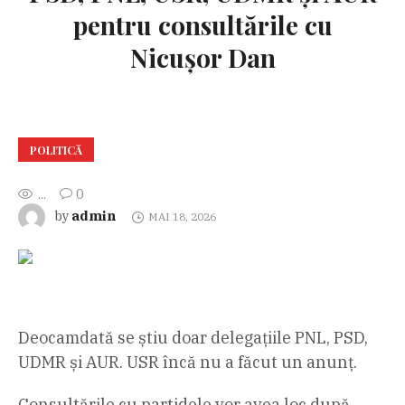
pentru consultările cu
Nicușor Dan
POLITICĂ
...
0
admin
by
MAI 18, 2026
Deocamdată se știu doar delegațiile PNL, PSD,
UDMR și AUR. USR încă nu a făcut un anunț.
Consultările cu partidele vor avea loc după