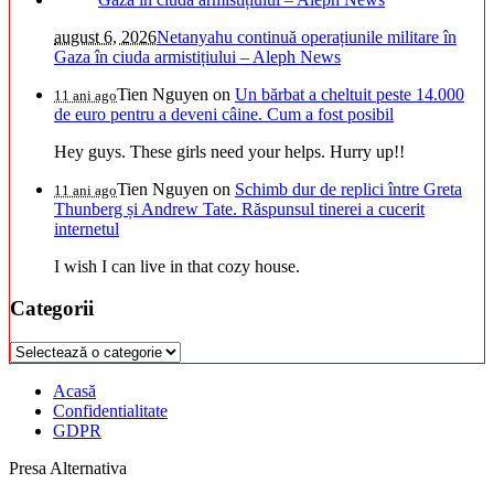
august 6, 2026
Netanyahu continuă operațiunile militare în
Gaza în ciuda armistițiului – Aleph News
Tien Nguyen
on
Un bărbat a cheltuit peste 14.000
11 ani ago
de euro pentru a deveni câine. Cum a fost posibil
Hey guys. These girls need your helps. Hurry up!!
Tien Nguyen
on
Schimb dur de replici între Greta
11 ani ago
Thunberg și Andrew Tate. Răspunsul tinerei a cucerit
internetul
I wish I can live in that cozy house.
Categorii
Categorii
Acasă
Confidentialitate
GDPR
Presa Alternativa