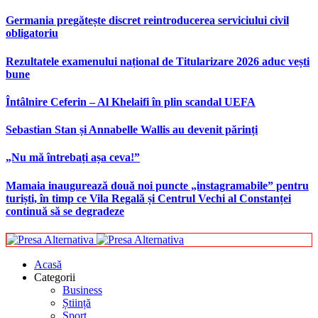
Germania pregătește discret reintroducerea serviciului civil
obligatoriu
Rezultatele examenului național de Titularizare 2026 aduc vești
bune
Întâlnire Ceferin – Al Khelaifi în plin scandal UEFA
Sebastian Stan și Annabelle Wallis au devenit părinți
„Nu mă întrebați așa ceva!”
Mamaia inaugurează două noi puncte „instagramabile” pentru
turiști, în timp ce Vila Regală și Centrul Vechi al Constanței
continuă să se degradeze
Acasă
Categorii
Business
Știință
Sport