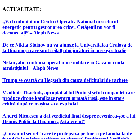
ACTUALITATE:
„Va fi înființat un Centru Operativ Național în sectorul
energetic pentru gestionarea crizei. Cetățenii nu vor fi
deconectați” – Aleph News
De ce Nikita Stoinov nu va ajunge la Universitatea Craiova de
la Dinamo și care sunt ceilalți doi jucători în aceeași situație
Netanyahu continuă operațiunile militare în Gaza în ciuda
armistițiului – Aleph News
Trump se ceartă cu Hegseth din cauza deficitului de rachete
Vladimir Tkachuk, apropiat al lui Putin și șeful companiei care
produce drone kamikaze pentru armată rusă, este în stare
critică după ce mașina sa a explodat
Andrei Nicolescu a dat verdictul final despre revenirea-șoc a lui
Dennis Politic la Dinamo: „Asta vrem!”
„Cuvântul secret” care te protejează pe tine și pe familia ta de