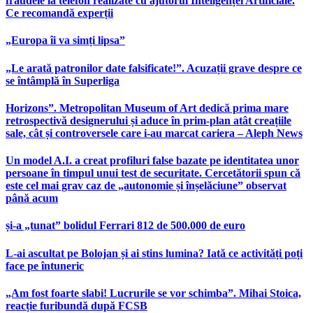
fraudele la telefon realizate cu ajutorul Inteligenței Artificiale.
Ce recomandă experții
„Europa îi va simți lipsa”
„Le arată patronilor date falsificate!”. Acuzații grave despre ce
se întâmplă în Superliga
Horizons”. Metropolitan Museum of Art dedică prima mare
retrospectivă designerului și aduce în prim-plan atât creațiile
sale, cât și controversele care i-au marcat cariera – Aleph News
Un model A.I. a creat profiluri false bazate pe identitatea unor
persoane în timpul unui test de securitate. Cercetătorii spun că
este cel mai grav caz de „autonomie și înșelăciune” observat
până acum
și-a „tunat” bolidul Ferrari 812 de 500.000 de euro
L-ai ascultat pe Bolojan și ai stins lumina? Iată ce activități poți
face pe întuneric
„Am fost foarte slabi! Lucrurile se vor schimba”. Mihai Stoica,
reacție furibundă după FCSB