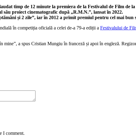
laudat timp de 12 minute la premiera de la Festivalul de Film de l
ul său proiect cinematografic după „R.M.N.”, lansat în 2022.
tămâni și 2 zile”, iar în 2012 a primit premiul pentru cel mai bun
ială în competiția oficială a celei de-a 79-a ediții a
Festivalului de Fi
în mine”, a spus Cristian Mungiu în franceză și apoi în engleză. Regizor
me I comment.