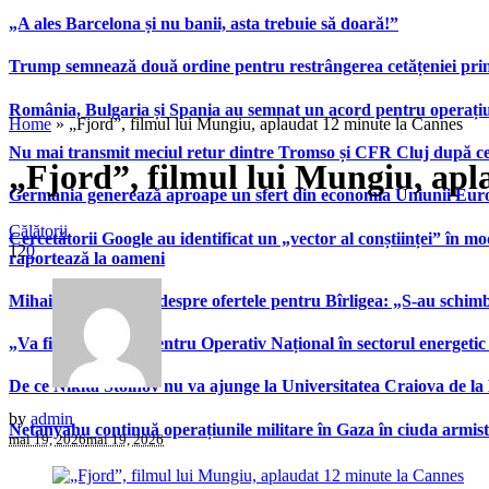
„A ales Barcelona și nu banii, asta trebuie să doară!”
Trump semnează două ordine pentru restrângerea cetățeniei prin
România, Bulgaria și Spania au semnat un acord pentru operațiuni 
Home
»
„Fjord”, filmul lui Mungiu, aplaudat 12 minute la Cannes
Nu mai transmit meciul retur dintre Tromso și CFR Cluj după ce
„Fjord”, filmul lui Mungiu, ap
Germania generează aproape un sfert din economia Uniunii Europ
Călătorii
Cercetătorii Google au identificat un „vector al conștiinței” în mod
12
0
raportează la oameni
Mihai Stoica, anunț despre ofertele pentru Bîrligea: „S-au schim
„Va fi înființat un Centru Operativ Național în sectorul energetic
De ce Nikita Stoinov nu va ajunge la Universitatea Craiova de la Di
by
admin
Netanyahu continuă operațiunile militare în Gaza în ciuda armist
mai 19, 2026
mai 19, 2026