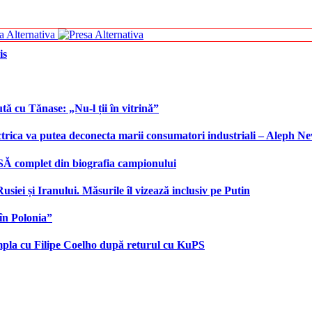
is
tă cu Tănase: „Nu-l ții în vitrină”
ctrica va putea deconecta marii consumatori industriali – Aleph N
SĂ complet din biografia campionului
iei și Iranului. Măsurile îl vizează inclusiv pe Putin
în Polonia”
âmpla cu Filipe Coelho după returul cu KuPS