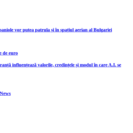
iole vor putea patrula și în spațiul aerian al Bulgariei
e de euro
ranță influențează valorile, credințele și modul în care A.I. se
h News