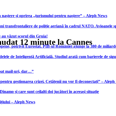
 naștere și oprirea „turismului pentru naștere” – Aleph News
transfrontaliere de poliție aeriană în cadrul NATO. Avioanele span
 au văzut scorul din Gruia!
laudat 12 minute la Cannes
ene, potrivit Eurostat. PIB-ul României ajunge la 380 de miliard
elele de Inteligență Artificială. Studiul arată cum barierele de sigu
bat mail-uri, dar…”
 pentru gestionarea crizei. Cetățenii nu vor fi deconectați” – Alep
namo și care sunt ceilalți doi jucători în aceeași situație
ițiului – Aleph News