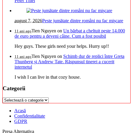
Peter Thiel
august 7, 2026
Peste jumătate dintre români nu fac mișcare
Tien Nguyen
on
Un bărbat a cheltuit peste 14.000
11 ani ago
de euro pentru a deveni câine. Cum a fost posibil
Hey guys. These girls need your helps. Hurry up!!
Tien Nguyen
on
Schimb dur de replici între Greta
11 ani ago
Thunberg și Andrew Tate. Răspunsul tinerei a cucerit
internetul
I wish I can live in that cozy house.
Categorii
Categorii
Acasă
Confidentialitate
GDPR
Presa Alternativa