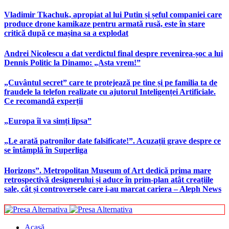
Vladimir Tkachuk, apropiat al lui Putin și șeful companiei care
produce drone kamikaze pentru armată rusă, este în stare
critică după ce mașina sa a explodat
Andrei Nicolescu a dat verdictul final despre revenirea-șoc a lui
Dennis Politic la Dinamo: „Asta vrem!”
„Cuvântul secret” care te protejează pe tine și pe familia ta de
fraudele la telefon realizate cu ajutorul Inteligenței Artificiale.
Ce recomandă experții
„Europa îi va simți lipsa”
„Le arată patronilor date falsificate!”. Acuzații grave despre ce
se întâmplă în Superliga
Horizons”. Metropolitan Museum of Art dedică prima mare
retrospectivă designerului și aduce în prim-plan atât creațiile
sale, cât și controversele care i-au marcat cariera – Aleph News
Acasă