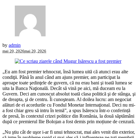
by
admin
mai 20, 2026
mai 20, 2026
„Eu am fost premier tehnocrat, însă lumea uită că atunci erau alte
condiţii. Până în anul când am ajuns premier, am participat la
aproape toate şedinţele de guvern, că nu erau bani şi toată lumea se
uita la Banca Naţională. Decât să vină pe aici, mă duceam eu la
Guvern. Deci am cunoscut absolut toată clasa politică şi de stânga, şi
de dreapta, şi de centru. Îi cunoşteam. Al doilea lucru: am negociat
alături de ei acordurile cu Fondul Monetar Internaţional. Deci nu mi-
a fost chiar greu să intru în temă”, a spus Isărescu într-o conferință
de presă, în contextul crizei politice din România, la două săptămâni
după ce premierul Ilie Bolojan a fost demis prin moțiune de cenzură.
„Nu ştiu cât de uşor i-ar fi unui tehnocrat, mai ales venit din exterior,
să intre în probleme rapid şi mai ales să-i influenţeze pe toţi membrii