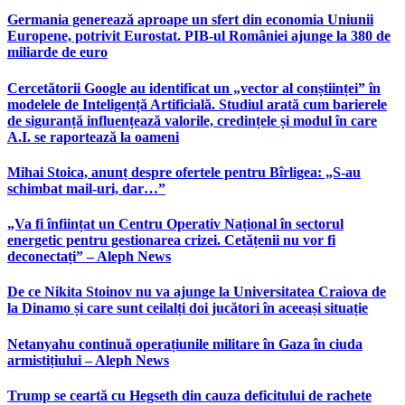
Germania generează aproape un sfert din economia Uniunii
Europene, potrivit Eurostat. PIB-ul României ajunge la 380 de
miliarde de euro
Cercetătorii Google au identificat un „vector al conștiinței” în
modelele de Inteligență Artificială. Studiul arată cum barierele
de siguranță influențează valorile, credințele și modul în care
A.I. se raportează la oameni
Mihai Stoica, anunț despre ofertele pentru Bîrligea: „S-au
schimbat mail-uri, dar…”
„Va fi înființat un Centru Operativ Național în sectorul
energetic pentru gestionarea crizei. Cetățenii nu vor fi
deconectați” – Aleph News
De ce Nikita Stoinov nu va ajunge la Universitatea Craiova de
la Dinamo și care sunt ceilalți doi jucători în aceeași situație
Netanyahu continuă operațiunile militare în Gaza în ciuda
armistițiului – Aleph News
Trump se ceartă cu Hegseth din cauza deficitului de rachete