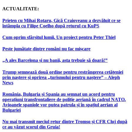
ACTUALITATE:
Prieten cu Mihai Rotaru, Gică Craioveanu a dezvăluit ce se
întâmpla cu Filipe Coelho după returul cu KuPS
Cum oprim sfârșitul lumii. Un proiect pentru Peter Thiel
Peste jumătate dintre români nu fac mișcare
„A ales Barcelona și nu banii, asta trebuie să doară!”
Trump semnează două ordine pentru restrângerea cetățeniei
prin naștere și oprirea „turismului pentru naștere” – Aleph
News
România, Bulgaria și Spania au semnat un acord pentru
operațiuni transfrontaliere de poliție aeriană în cadrul NATO.
Avioanele spaniole vor putea patrula și în spațiul aerian al
Bulgariei
Nu mai transmit meciul retur dintre Tromso și CFR Cluj după
ce au văzut scorul din Gruia!