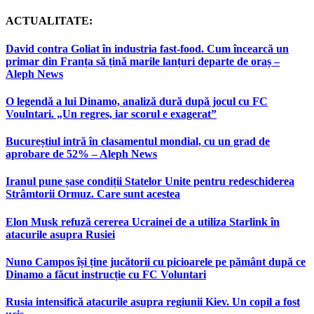
ACTUALITATE:
David contra Goliat în industria fast-food. Cum încearcă un
primar din Franța să țină marile lanțuri departe de oraș –
Aleph News
O legendă a lui Dinamo, analiză dură după jocul cu FC
Voulntari. „Un regres, iar scorul e exagerat”
Bucureștiul intră în clasamentul mondial, cu un grad de
aprobare de 52% – Aleph News
Iranul pune șase condiții Statelor Unite pentru redeschiderea
Strâmtorii Ormuz. Care sunt acestea
Elon Musk refuză cererea Ucrainei de a utiliza Starlink în
atacurile asupra Rusiei
Nuno Campos își ține jucătorii cu picioarele pe pământ după ce
Dinamo a făcut instrucție cu FC Voluntari
Rusia intensifică atacurile asupra regiunii Kiev. Un copil a fost