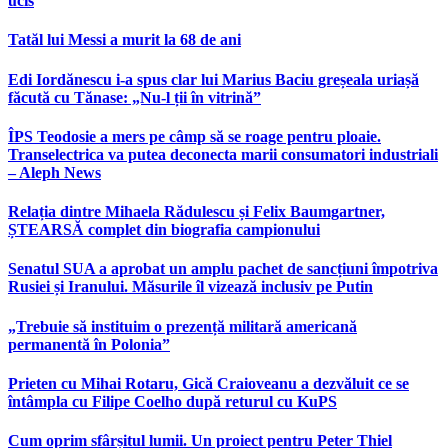
ucis
Tatăl lui Messi a murit la 68 de ani
Edi Iordănescu i-a spus clar lui Marius Baciu greșeala uriașă
făcută cu Tănase: „Nu-l ții în vitrină”
ÎPS Teodosie a mers pe câmp să se roage pentru ploaie.
Transelectrica va putea deconecta marii consumatori industriali
– Aleph News
Relația dintre Mihaela Rădulescu și Felix Baumgartner,
ȘTEARSĂ complet din biografia campionului
Senatul SUA a aprobat un amplu pachet de sancțiuni împotriva
Rusiei și Iranului. Măsurile îl vizează inclusiv pe Putin
„Trebuie să instituim o prezență militară americană
permanentă în Polonia”
Prieten cu Mihai Rotaru, Gică Craioveanu a dezvăluit ce se
întâmpla cu Filipe Coelho după returul cu KuPS
Cum oprim sfârșitul lumii. Un proiect pentru Peter Thiel