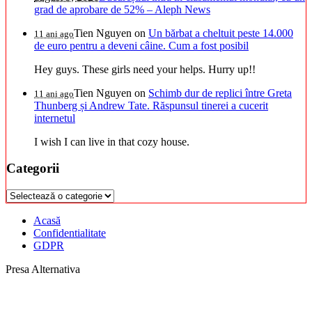
grad de aprobare de 52% – Aleph News
Tien Nguyen
on
Un bărbat a cheltuit peste 14.000
11 ani ago
de euro pentru a deveni câine. Cum a fost posibil
Hey guys. These girls need your helps. Hurry up!!
Tien Nguyen
on
Schimb dur de replici între Greta
11 ani ago
Thunberg și Andrew Tate. Răspunsul tinerei a cucerit
internetul
I wish I can live in that cozy house.
Categorii
Categorii
Acasă
Confidentialitate
GDPR
Presa Alternativa