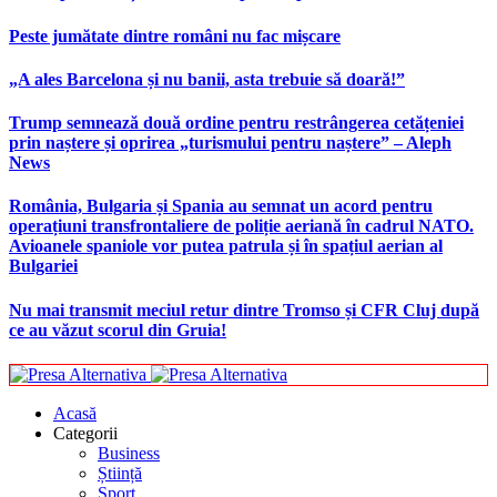
Peste jumătate dintre români nu fac mișcare
„A ales Barcelona și nu banii, asta trebuie să doară!”
Trump semnează două ordine pentru restrângerea cetățeniei
prin naștere și oprirea „turismului pentru naștere” – Aleph
News
România, Bulgaria și Spania au semnat un acord pentru
operațiuni transfrontaliere de poliție aeriană în cadrul NATO.
Avioanele spaniole vor putea patrula și în spațiul aerian al
Bulgariei
Nu mai transmit meciul retur dintre Tromso și CFR Cluj după
ce au văzut scorul din Gruia!
Acasă
Categorii
Business
Știință
Sport