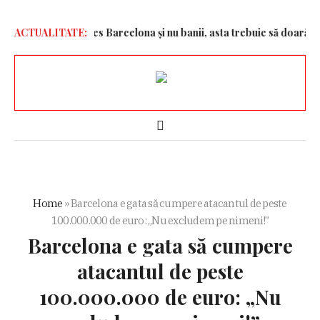
 mișcare
ACTUALITATE:
„A ales Barcelona și nu banii, asta trebuie să doară!”
T
Home
»
Barcelona e gata să cumpere atacantul de peste
100.000.000 de euro: „Nu excludem pe nimeni!”
Barcelona e gata să cumpere
atacantul de peste
100.000.000 de euro: „Nu