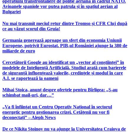
operațiuni transfrontaliere de poliție aeriană în cadrul NATO.
Avioanele spaniole vor putea patrula și în spațiul aerian al
Bulgariei
Nu mai transmit meciul retur dintre Tromso și CFR Cluj după
ce au văzut scorul din Gruia!
Germania generează aproape un sfert din economia Uniunii
Europene, potrivit Eurostat. PIB-ul României ajunge la 380 de
miliarde de euro
Cercetătorii Google au identificat un „vector al conștiinței” în
modelele de Inteligență Artificială. Studiul arată cum barierele
de siguranță influențează valorile, credințele și modul în care
A.I. se raportează la oameni
Mihai Stoica, anunț despre ofertele pentru Bîrligea: „S-au
schimbat mail-uri, dar…”
„Va fi înființat un Centru Operativ Național în sectorul
energetic pentru gestionarea crizei. Cetățenii nu vor fi
deconectați” – Aleph News
De ce Nikita Stoinov nu va ajunge la Universitatea Craiova de