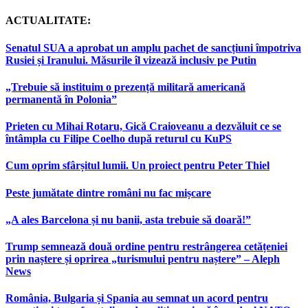
ACTUALITATE:
Senatul SUA a aprobat un amplu pachet de sancțiuni împotriva
Rusiei și Iranului. Măsurile îl vizează inclusiv pe Putin
„Trebuie să instituim o prezență militară americană
permanentă în Polonia”
Prieten cu Mihai Rotaru, Gică Craioveanu a dezvăluit ce se
întâmpla cu Filipe Coelho după returul cu KuPS
Cum oprim sfârșitul lumii. Un proiect pentru Peter Thiel
Peste jumătate dintre români nu fac mișcare
„A ales Barcelona și nu banii, asta trebuie să doară!”
Trump semnează două ordine pentru restrângerea cetățeniei
prin naștere și oprirea „turismului pentru naștere” – Aleph
News
România, Bulgaria și Spania au semnat un acord pentru