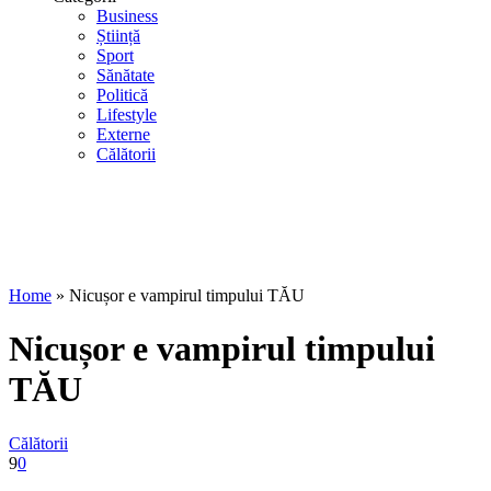
Business
Știință
Sport
Sănătate
Politică
Lifestyle
Externe
Călătorii
Home
»
Nicușor e vampirul timpului TĂU
Nicușor e vampirul timpului
TĂU
Călătorii
9
0