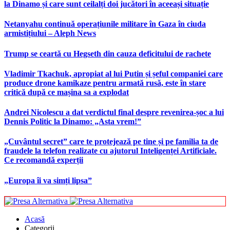
la Dinamo și care sunt ceilalți doi jucători în aceeași situație
Netanyahu continuă operațiunile militare în Gaza în ciuda
armistițiului – Aleph News
Trump se ceartă cu Hegseth din cauza deficitului de rachete
Vladimir Tkachuk, apropiat al lui Putin și șeful companiei care
produce drone kamikaze pentru armată rusă, este în stare
critică după ce mașina sa a explodat
Andrei Nicolescu a dat verdictul final despre revenirea-șoc a lui
Dennis Politic la Dinamo: „Asta vrem!”
„Cuvântul secret” care te protejează pe tine și pe familia ta de
fraudele la telefon realizate cu ajutorul Inteligenței Artificiale.
Ce recomandă experții
„Europa îi va simți lipsa”
Acasă
Categorii