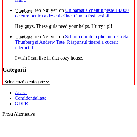
Tien Nguyen
on
Un bărbat a cheltuit peste 14.000
11 ani ago
de euro pentru a deveni câine. Cum a fost posibil
Hey guys. These girls need your helps. Hurry up!!
Tien Nguyen
on
Schimb dur de replici între Greta
11 ani ago
Thunberg și Andrew Tate. Răspunsul tinerei a cucerit
internetul
I wish I can live in that cozy house.
Categorii
Categorii
Acasă
Confidentialitate
GDPR
Presa Alternativa