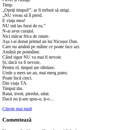
Timp.
„Opriți timpul!”, ar fi trebuit să strigi.
„NU vreau să îl pierd.
E viața mea!
NU mă las furat de ea.”
N-ai avut curajul.
Nici măcar frica de ratare.
Așa i-ai donat primul an lui Nicușor Dan.
Care nu amână pe mâine ce poate face azi.
Amână pe poimâine.
Când sigur NU va mai fi nevoie.
Și, dacă va fi nevoie,
Pentru el, timpul are răbdare.
Unde a mers un an, mai merg patru.
Poate încă cinci.
Din viața TA.
Timpul tău.
Ratat, irosit, pierdut, uitat.
Dacă nu ți-am spus-o, ți-o…
Citeşte mai mult
Comentează