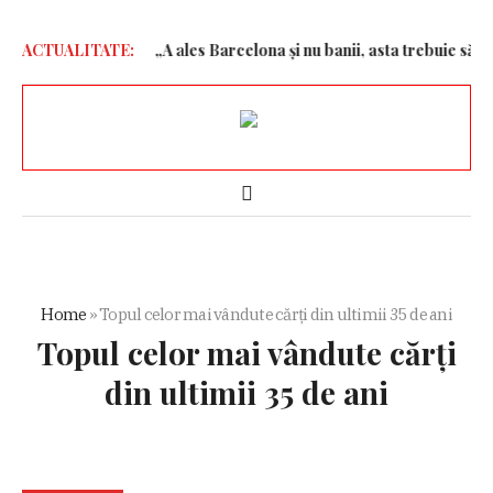
nu fac mișcare
ACTUALITATE:
„A ales Barcelona și nu banii, asta trebuie să doară
Home
»
Topul celor mai vândute cărți din ultimii 35 de ani
Topul celor mai vândute cărți
din ultimii 35 de ani