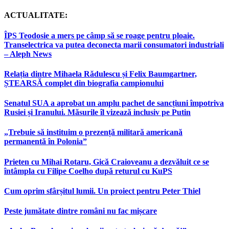
ACTUALITATE:
ÎPS Teodosie a mers pe câmp să se roage pentru ploaie.
Transelectrica va putea deconecta marii consumatori industriali
– Aleph News
Relația dintre Mihaela Rădulescu și Felix Baumgartner,
ȘTEARSĂ complet din biografia campionului
Senatul SUA a aprobat un amplu pachet de sancțiuni împotriva
Rusiei și Iranului. Măsurile îl vizează inclusiv pe Putin
„Trebuie să instituim o prezență militară americană
permanentă în Polonia”
Prieten cu Mihai Rotaru, Gică Craioveanu a dezvăluit ce se
întâmpla cu Filipe Coelho după returul cu KuPS
Cum oprim sfârșitul lumii. Un proiect pentru Peter Thiel
Peste jumătate dintre români nu fac mișcare