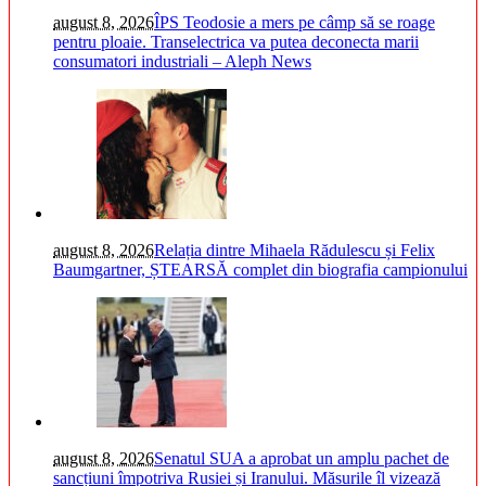
august 8, 2026
ÎPS Teodosie a mers pe câmp să se roage
pentru ploaie. Transelectrica va putea deconecta marii
consumatori industriali – Aleph News
august 8, 2026
Relația dintre Mihaela Rădulescu și Felix
Baumgartner, ȘTEARSĂ complet din biografia campionului
august 8, 2026
Senatul SUA a aprobat un amplu pachet de
sancțiuni împotriva Rusiei și Iranului. Măsurile îl vizează