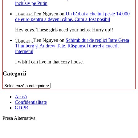
inclusiv pe Putin
Tien Nguyen
on
Un bărbat a cheltuit peste 14.000
11 ani ago
de euro pentru a deveni câine. Cum a fost posibil
Hey guys. These girls need your helps. Hurry up!!
Tien Nguyen
on
Schimb dur de replici între Greta
11 ani ago
Thunberg și Andrew Tate. Răspunsul tinerei a cucerit
internetul
I wish I can live in that cozy house.
Categorii
Categorii
Acasă
Confidentialitate
GDPR
Presa Alternativa