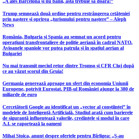
„A ales Barcelona și nu banii, asta trebuie să doară!”
Trump semnează două ordine pentru restrângerea cetățeniei
prin naștere și oprirea „turismului pentru naștere” – Aleph
News
România, Bulgaria și Spania au semnat un acord pentru
operațiuni transfrontaliere de poliție aeriană în cadrul NATO.
Avioanele spaniole vor putea patrula și în spațiul aerian al
Bulgariei
Nu mai transmit meciul retur dintre Tromso și CFR Cluj după
ce au văzut scorul din Gruia!
Germania generează aproape un sfert din economia Uniunii
Europene, potrivit Eurostat. PIB-ul României ajunge la 380 de
miliarde de euro
Cercetătorii Google au identificat un „vector al conștiinței” în
modelele de Inteligență Artificială. Studiul arată cum barierele
de siguranță influențează valorile, credințele și modul în care
A.I. se raportează la oameni
Mihai Stoica, anunț despre ofertele pentru Bîrligea: „S-au