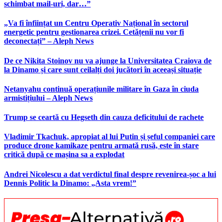
schimbat mail-uri, dar…”
„Va fi înființat un Centru Operativ Național în sectorul
energetic pentru gestionarea crizei. Cetățenii nu vor fi
deconectați” – Aleph News
De ce Nikita Stoinov nu va ajunge la Universitatea Craiova de
la Dinamo și care sunt ceilalți doi jucători în aceeași situație
Netanyahu continuă operațiunile militare în Gaza în ciuda
armistițiului – Aleph News
Trump se ceartă cu Hegseth din cauza deficitului de rachete
Vladimir Tkachuk, apropiat al lui Putin și șeful companiei care
produce drone kamikaze pentru armată rusă, este în stare
critică după ce mașina sa a explodat
Andrei Nicolescu a dat verdictul final despre revenirea-șoc a lui
Dennis Politic la Dinamo: „Asta vrem!”