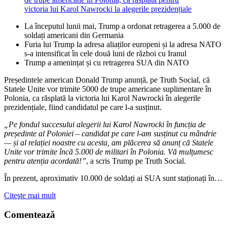
La începutul lunii mai, Trump a ordonat retragerea a 5.000 de
soldați americani din Germania
Furia lui Trump la adresa aliaților europeni și la adresa NATO
s-a intensificat în cele două luni de război cu Iranul
Trump a amenințat și cu retragerea SUA din NATO
Președintele american Donald Trump anunță, pe Truth Social, că
Statele Unite vor trimite 5000 de trupe americane suplimentare în
Polonia, ca răsplată la victoria lui Karol Nawrocki în alegerile
prezidențiale, fiind candidatul pe care l-a susținut.
„Pe fondul succesului alegerii lui Karol Nawrocki în funcția de
președinte al Poloniei – candidat pe care l-am susținut cu mândrie
— și al relației noastre cu acesta, am plăcerea să anunț că Statele
Unite vor trimite încă 5.000 de militari în Polonia. Vă mulțumesc
pentru atenția acordată!”
, a scris Trump pe Truth Social.
În prezent, aproximativ 10.000 de soldați ai SUA sunt staționați în…
Citeşte mai mult
Comentează