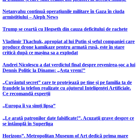
Netanyahu continuă operațiunile militare în Gaza în ciuda
armistițiului – Aleph News
Trump se ceartă cu Hegseth din cauza deficitului de rachete
Vladimir Tkachuk, apropiat al lui Putin și șeful companiei care
produce drone kamikaze pentru armată rusă, este în stare
critică după ce mașina sa a explodat
Andrei Nicolescu a dat verdictul final despre revenirea-șoc a lui
Dennis Politic la Dinamo: „Asta vrem!”
„Cuvântul secret” care te protejează pe tine și pe familia ta de
fraudele la telefon realizate cu ajutorul Inteligenței Artificiale.
Ce recomandă experții
„Europa îi va simți lipsa”
„Le arată patronilor date falsificate!”. Acuzații grave despre ce
se întâmplă în Superliga
Horizons”. Metropolitan Museum of Art dedică prima mare