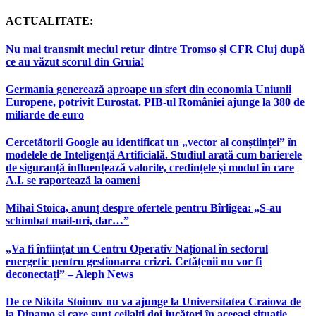
ACTUALITATE:
Nu mai transmit meciul retur dintre Tromso și CFR Cluj după
ce au văzut scorul din Gruia!
Germania generează aproape un sfert din economia Uniunii
Europene, potrivit Eurostat. PIB-ul României ajunge la 380 de
miliarde de euro
Cercetătorii Google au identificat un „vector al conștiinței” în
modelele de Inteligență Artificială. Studiul arată cum barierele
de siguranță influențează valorile, credințele și modul în care
A.I. se raportează la oameni
Mihai Stoica, anunț despre ofertele pentru Bîrligea: „S-au
schimbat mail-uri, dar…”
„Va fi înființat un Centru Operativ Național în sectorul
energetic pentru gestionarea crizei. Cetățenii nu vor fi
deconectați” – Aleph News
De ce Nikita Stoinov nu va ajunge la Universitatea Craiova de
la Dinamo și care sunt ceilalți doi jucători în aceeași situație