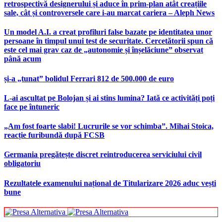
retrospectivă designerului și aduce în prim-plan atât creațiile
sale, cât și controversele care i-au marcat cariera – Aleph News
Un model A.I. a creat profiluri false bazate pe identitatea unor
persoane în timpul unui test de securitate. Cercetătorii spun că
este cel mai grav caz de „autonomie și înșelăciune” observat
până acum
și-a „tunat” bolidul Ferrari 812 de 500.000 de euro
L-ai ascultat pe Bolojan și ai stins lumina? Iată ce activități poți
face pe întuneric
„Am fost foarte slabi! Lucrurile se vor schimba”. Mihai Stoica,
reacție furibundă după FCSB
Germania pregătește discret reintroducerea serviciului civil
obligatoriu
Rezultatele examenului național de Titularizare 2026 aduc vești
bune