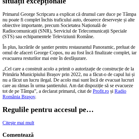
situații excepționale
Primarul George Scripcaru a explicat că drumul care duce pe Tâmpa
nu poate fi complet închis traficului auto, deoarece deservește și alte
obiective importante, precum Societatea Națională de
Radiocomunicații (SNR), Serviciul de Telecomunicații Speciale
(STS) sau echipamentele Televiziunii Române.
În plus, lucrările de șantier pentru restaurantul Panoramic, preluat de
omul de afaceri George Copos, nu au fost încă finalizate complet, iar
evacuarea resturilor mai este în desfășurare.
„Cel care a construit acolo a primit o autorizație de construcție de la
Primăria Municipiului Brașov prin 2022, nu a făcut-o de capul lui și
nu a făcut un lucru ilegal. De acolo mai sunt încă de evacuat lucruri
care au rămas în urma șantierului. Am dat dispoziție să se evacueze
tot de pe Tâmpa”, a declarat primarul, citat de
Profit.ro
și
Radio
România Brașov
.
Regulile pentru accesul pe…
Citeşte mai mult
Comentează