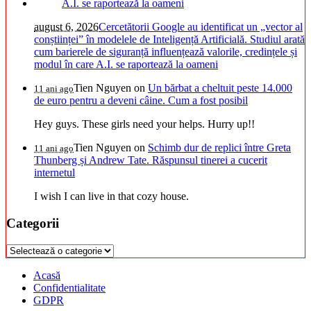
august 6, 2026
Cercetătorii Google au identificat un „vector al
conștiinței” în modelele de Inteligență Artificială. Studiul arată
cum barierele de siguranță influențează valorile, credințele și
modul în care A.I. se raportează la oameni
Tien Nguyen
on
Un bărbat a cheltuit peste 14.000
11 ani ago
de euro pentru a deveni câine. Cum a fost posibil
Hey guys. These girls need your helps. Hurry up!!
Tien Nguyen
on
Schimb dur de replici între Greta
11 ani ago
Thunberg și Andrew Tate. Răspunsul tinerei a cucerit
internetul
I wish I can live in that cozy house.
Categorii
Categorii
Acasă
Confidentialitate
GDPR