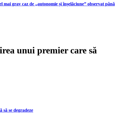
 cel mai grav caz de „autonomie și înșelăciune” observat până
rea unui premier care să
ă să se degradeze