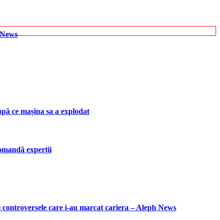
h News
upă ce mașina sa a explodat
ecomandă experții
i controversele care i-au marcat cariera – Aleph News