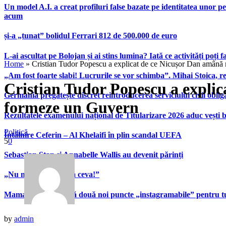
Un model A.I. a creat profiluri false bazate pe identitatea unor p
acum
și-a „tunat” bolidul Ferrari 812 de 500.000 de euro
L-ai ascultat pe Bolojan și ai stins lumina? Iată ce activități poți 
Home
»
Cristian Tudor Popescu a explicat de ce Nicușor Dan amână
„Am fost foarte slabi! Lucrurile se vor schimba”. Mihai Stoica,
Cristian Tudor Popescu a expli
Germania pregătește discret reintroducerea serviciului civil oblig
formeze un Guvern
Rezultatele examenului național de Titularizare 2026 aduc vești 
Politică
Întâlnire Ceferin – Al Khelaifi în plin scandal UEFA
5
0
Sebastian Stan și Annabelle Wallis au devenit părinți
„Nu mă întrebați așa ceva!”
Mamaia inaugurează două noi puncte „instagramabile” pentru turi
by
admin