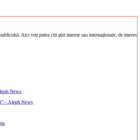
blicului. Aici veţi putea citi ştiri interne sau internaţionale, de interes
ați” – Aleph News
ție