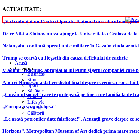
ACTUALITATE:
„Va fi înființat un Centru Operativ Național în sectorul energetic
De ce Nikita Stoinov nu va ajunge la Universitatea Craiova de la Di
Netanyahu continuă operațiunile militare în Gaza în ciuda armist
Trump se ceartă cu Hegseth din cauza deficitului de rachete
Acasă
Categorii
Vladimir Tkachuk, apropiat al lui Putin și șeful companiei care 
Business
Știință
Andrei Nicolescu a dat verdictul final despre revenirea-șoc a lui
Sport
Sănătate
„Cuvântul secret” care te protejează pe tine și pe familia ta de fra
Politică
Lifestyle
„Europa îi va simți lipsa”
Externe
Călătorii
„Le arată patronilor date falsificate!”. Acuzații grave despre ce s
Horizons”. Metropolitan Museum of Art dedică prima mare retrospe