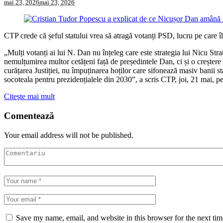
mai 23, 2026
mai 23, 2026
CTP crede că șeful statului vrea să atragă votanți PSD, lucru pe care î
„Mulți votanți ai lui N. Dan nu înțeleg care este strategia lui Nicu Str
nemulțumirea multor cetățeni față de președintele Dan, ci și o creștere 
curățarea Justiției, nu împuținarea hoților care sifonează masiv banii
socoteala pentru prezidențialele din 2030”, a scris CTP, joi, 21 mai, 
Citeşte mai mult
Comentează
Your email address will not be published.
Save my name, email, and website in this browser for the next ti