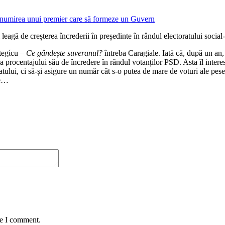
l leagă de creșterea încrederii în președinte în rândul electoratului soc
ategίcu –
Ce gândește suveranul?
întreba Caragiale. Iată că, după un an
a procentajului său de încredere în rândul votanților PSD. Asta îl interes
 statului, ci să-și asigure un număr cât s-o putea de mare de voturi ale 
pe…
me I comment.