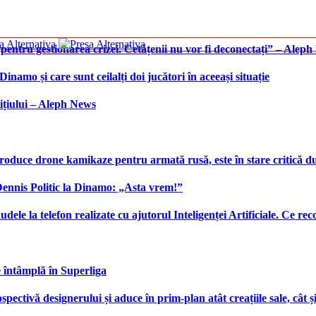
 pentru gestionarea crizei. Cetățenii nu vor fi deconectați” – Alep
namo și care sunt ceilalți doi jucători în aceeași situație
ițiului – Aleph News
produce drone kamikaze pentru armată rusă, este în stare critică d
 Dennis Politic la Dinamo: „Asta vrem!”
udele la telefon realizate cu ajutorul Inteligenței Artificiale. Ce r
e întâmplă în Superliga
ctivă designerului și aduce în prim-plan atât creațiile sale, cât ș