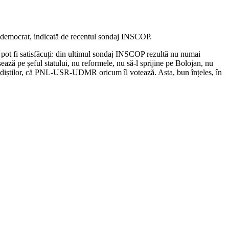
ial-democrat, indicată de recentul sondaj INSCOP.
, pot fi satisfăcuți: din ultimul sondaj INSCOP rezultă nu numai
ează pe șeful statului, nu reformele, nu să-l sprijine pe Bolojan, nu
pesediștilor, că PNL-USR-UDMR oricum îl votează. Asta, bun înțeles, în