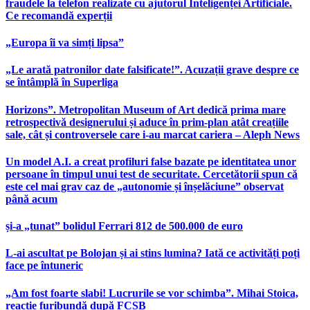
fraudele la telefon realizate cu ajutorul Inteligenței Artificiale.
Ce recomandă experții
„Europa îi va simți lipsa”
„Le arată patronilor date falsificate!”. Acuzații grave despre ce
se întâmplă în Superliga
Horizons”. Metropolitan Museum of Art dedică prima mare
retrospectivă designerului și aduce în prim-plan atât creațiile
sale, cât și controversele care i-au marcat cariera – Aleph News
Un model A.I. a creat profiluri false bazate pe identitatea unor
persoane în timpul unui test de securitate. Cercetătorii spun că
este cel mai grav caz de „autonomie și înșelăciune” observat
până acum
și-a „tunat” bolidul Ferrari 812 de 500.000 de euro
L-ai ascultat pe Bolojan și ai stins lumina? Iată ce activități poți
face pe întuneric
„Am fost foarte slabi! Lucrurile se vor schimba”. Mihai Stoica,
reacție furibundă după FCSB