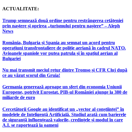
ACTUALITATE:
Trump semnează două ordine pentru restrângerea cetățeniei
prin naștere și oprirea „turismului pentru naștere” – Aleph
News
România, Bulgaria și Spania au semnat un acord pentru
operațiuni transfrontaliere de poliție aeriană în cadrul NATO.
Avioanele spaniole vor putea patrula și în spațiul aerian al
Bulgariei
Nu mai transmit meciul retur dintre Tromso și CFR Cluj după
ce au văzut scorul din Gruia!
Germania generează aproape un sfert din economia Uniunii
Europene, potrivit Eurostat. PIB-ul României ajunge la 380 de
miliarde de euro
Cercetătorii Google au identificat un „vector al conștiinței” în
modelele de Inteligență Artificială. Studiul arată cum barierele
de siguranță influențează valorile, credințele și modul în care
A.I. se raportează la oameni