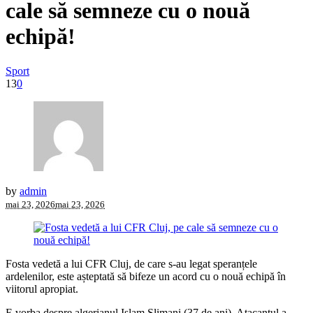
cale să semneze cu o nouă
echipă!
Sport
13
0
by
admin
mai 23, 2026
mai 23, 2026
Fosta vedetă a lui CFR Cluj, de care s-au legat speranțele
ardelenilor, este așteptată să bifeze un acord cu o nouă echipă în
viitorul apropiat.
E vorba despre algerianul Islam Slimani (37 de ani). Atacantul a