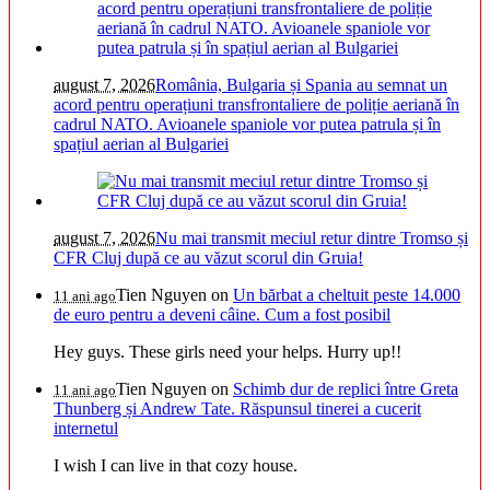
august 7, 2026
România, Bulgaria și Spania au semnat un
acord pentru operațiuni transfrontaliere de poliție aeriană în
cadrul NATO. Avioanele spaniole vor putea patrula și în
spațiul aerian al Bulgariei
august 7, 2026
Nu mai transmit meciul retur dintre Tromso și
CFR Cluj după ce au văzut scorul din Gruia!
Tien Nguyen
on
Un bărbat a cheltuit peste 14.000
11 ani ago
de euro pentru a deveni câine. Cum a fost posibil
Hey guys. These girls need your helps. Hurry up!!
Tien Nguyen
on
Schimb dur de replici între Greta
11 ani ago
Thunberg și Andrew Tate. Răspunsul tinerei a cucerit
internetul
I wish I can live in that cozy house.