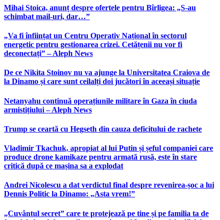
Mihai Stoica, anunț despre ofertele pentru Bîrligea: „S-au
schimbat mail-uri, dar…”
„Va fi înființat un Centru Operativ Național în sectorul
energetic pentru gestionarea crizei. Cetățenii nu vor fi
deconectați” – Aleph News
De ce Nikita Stoinov nu va ajunge la Universitatea Craiova de
la Dinamo și care sunt ceilalți doi jucători în aceeași situație
Netanyahu continuă operațiunile militare în Gaza în ciuda
armistițiului – Aleph News
Trump se ceartă cu Hegseth din cauza deficitului de rachete
Vladimir Tkachuk, apropiat al lui Putin și șeful companiei care
produce drone kamikaze pentru armată rusă, este în stare
critică după ce mașina sa a explodat
Andrei Nicolescu a dat verdictul final despre revenirea-șoc a lui
Dennis Politic la Dinamo: „Asta vrem!”
„Cuvântul secret” care te protejează pe tine și pe familia ta de