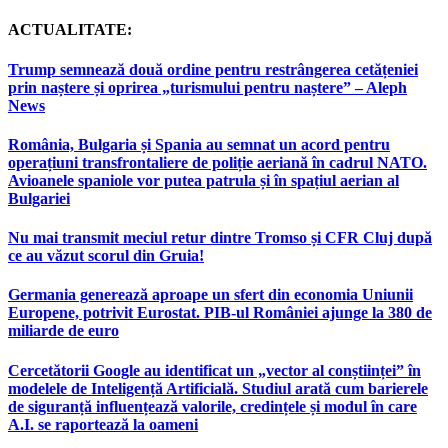
ACTUALITATE:
Trump semnează două ordine pentru restrângerea cetățeniei
prin naștere și oprirea „turismului pentru naștere” – Aleph
News
România, Bulgaria și Spania au semnat un acord pentru
operațiuni transfrontaliere de poliție aeriană în cadrul NATO.
Avioanele spaniole vor putea patrula și în spațiul aerian al
Bulgariei
Nu mai transmit meciul retur dintre Tromso și CFR Cluj după
ce au văzut scorul din Gruia!
Germania generează aproape un sfert din economia Uniunii
Europene, potrivit Eurostat. PIB-ul României ajunge la 380 de
miliarde de euro
Cercetătorii Google au identificat un „vector al conștiinței” în
modelele de Inteligență Artificială. Studiul arată cum barierele
de siguranță influențează valorile, credințele și modul în care
A.I. se raportează la oameni