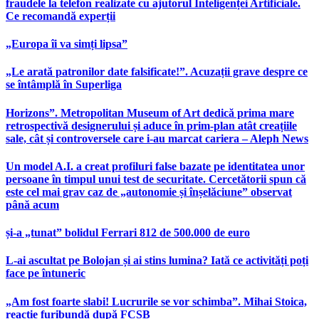
fraudele la telefon realizate cu ajutorul Inteligenței Artificiale.
Ce recomandă experții
„Europa îi va simți lipsa”
„Le arată patronilor date falsificate!”. Acuzații grave despre ce
se întâmplă în Superliga
Horizons”. Metropolitan Museum of Art dedică prima mare
retrospectivă designerului și aduce în prim-plan atât creațiile
sale, cât și controversele care i-au marcat cariera – Aleph News
Un model A.I. a creat profiluri false bazate pe identitatea unor
persoane în timpul unui test de securitate. Cercetătorii spun că
este cel mai grav caz de „autonomie și înșelăciune” observat
până acum
și-a „tunat” bolidul Ferrari 812 de 500.000 de euro
L-ai ascultat pe Bolojan și ai stins lumina? Iată ce activități poți
face pe întuneric
„Am fost foarte slabi! Lucrurile se vor schimba”. Mihai Stoica,
reacție furibundă după FCSB