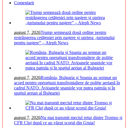
Comentarii
august 7, 2026
Trump semnează două ordine pentru
restrângerea cetățeniei prin naștere și oprirea „turismului
pentru naștere” – Aleph News
august 7, 2026
România, Bulgaria și Spania au semnat un
acord pentru operațiuni transfrontaliere de poliție aeriană în
cadrul NATO. Avioanele spaniole vor putea patrula și în
spațiul aerian al Bulgariei
august 7, 2026
Nu mai transmit meciul retur dintre Tromso și
CFR Cluj după ce au văzut scorul din Gruia!