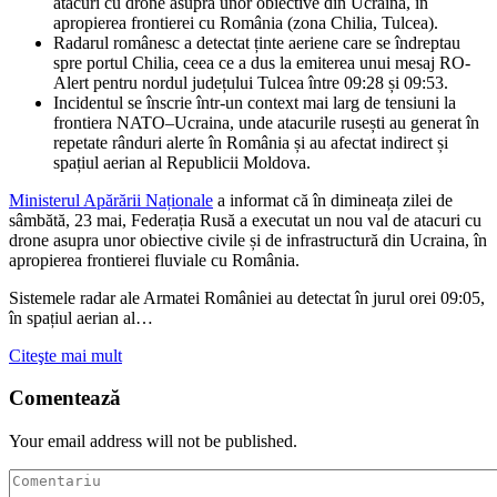
atacuri cu drone asupra unor obiective din Ucraina, în
apropierea frontierei cu România (zona Chilia, Tulcea).
Radarul românesc a detectat ținte aeriene care se îndreptau
spre portul Chilia, ceea ce a dus la emiterea unui mesaj RO-
Alert pentru nordul județului Tulcea între 09:28 și 09:53.
Incidentul se înscrie într-un context mai larg de tensiuni la
frontiera NATO–Ucraina, unde atacurile rusești au generat în
repetate rânduri alerte în România și au afectat indirect și
spațiul aerian al Republicii Moldova.
Ministerul Apărării Naționale
a informat că în dimineața zilei de
sâmbătă, 23 mai, Federația Rusă a executat un nou val de atacuri cu
drone asupra unor obiective civile și de infrastructură din Ucraina, în
apropierea frontierei fluviale cu România.
Sistemele radar ale Armatei României au detectat în jurul orei 09:05,
în spațiul aerian al…
Citeşte mai mult
Comentează
Your email address will not be published.