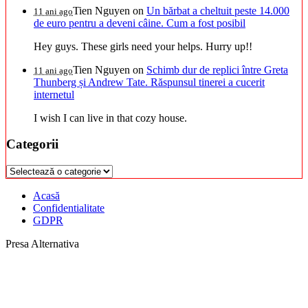
Tien Nguyen
on
Un bărbat a cheltuit peste 14.000
11 ani ago
de euro pentru a deveni câine. Cum a fost posibil
Hey guys. These girls need your helps. Hurry up!!
Tien Nguyen
on
Schimb dur de replici între Greta
11 ani ago
Thunberg și Andrew Tate. Răspunsul tinerei a cucerit
internetul
I wish I can live in that cozy house.
Categorii
Categorii
Acasă
Confidentialitate
GDPR
Presa Alternativa