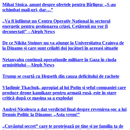
Mihai Stoica, anunț despre ofertele pentru Bîrligea: „S-au
schimbat mail-uri, dar…”
„Va fi înființat un Centru Operativ Național în sectorul
energetic pentru gestionarea crizei. Cetățenii nu vor fi
deconectați” – Aleph News
De ce Nikita Stoinov nu va ajunge la Universitatea Craiova de
la Dinamo și care sunt ceilalți doi jucători în aceeași situație
Netanyahu continuă operațiunile militare în Gaza în ciuda
armistițiului – Aleph News
Trump se ceartă cu Hegseth din cauza deficitului de rachete
Vladimir Tkachuk, apropiat al lui Putin și șeful companiei care
produce drone kamikaze pentru armată rusă, este în stare
critică după ce mașina sa a explodat
Andrei Nicolescu a dat verdictul final despre revenirea-șoc a lui
Dennis Politic la Dinamo: „Asta vrem!”
„Cuvântul secret” care te protejează pe tine și pe familia ta de