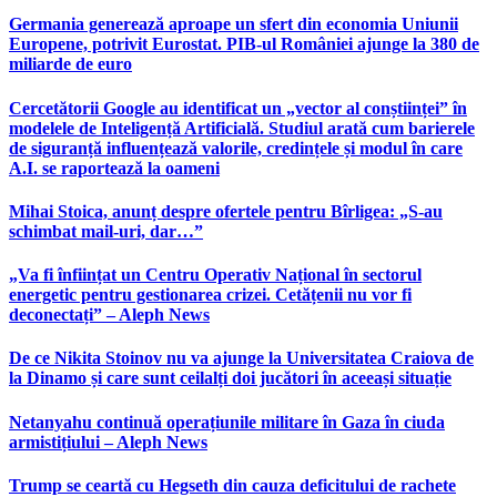
Germania generează aproape un sfert din economia Uniunii
Europene, potrivit Eurostat. PIB-ul României ajunge la 380 de
miliarde de euro
Cercetătorii Google au identificat un „vector al conștiinței” în
modelele de Inteligență Artificială. Studiul arată cum barierele
de siguranță influențează valorile, credințele și modul în care
A.I. se raportează la oameni
Mihai Stoica, anunț despre ofertele pentru Bîrligea: „S-au
schimbat mail-uri, dar…”
„Va fi înființat un Centru Operativ Național în sectorul
energetic pentru gestionarea crizei. Cetățenii nu vor fi
deconectați” – Aleph News
De ce Nikita Stoinov nu va ajunge la Universitatea Craiova de
la Dinamo și care sunt ceilalți doi jucători în aceeași situație
Netanyahu continuă operațiunile militare în Gaza în ciuda
armistițiului – Aleph News
Trump se ceartă cu Hegseth din cauza deficitului de rachete