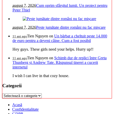
august 7, 2026
Cum oprim sfârșitul lumii. Un proiect pentru
Peter Thiel
august 7, 2026
Peste jumătate dintre români nu fac mișcare
Tien Nguyen
on
Un bărbat a cheltuit peste 14.000
11 ani ago
de euro pentru a deveni câine. Cum a fost posibil
Hey guys. These girls need your helps. Hurry up!!
Tien Nguyen
on
Schimb dur de replici între Greta
11 ani ago
Thunberg și Andrew Tate. Răspunsul tinerei a cucerit
internetul
I wish I can live in that cozy house.
Categorii
Categorii
Acasă
Confidentialitate
GDPR