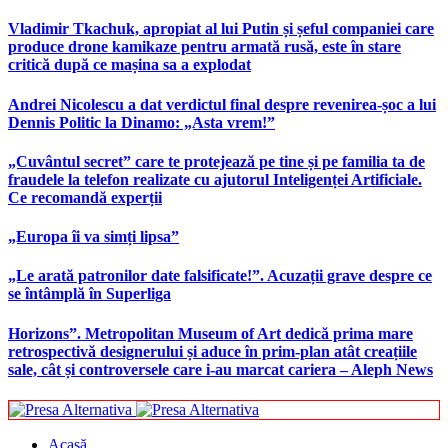
Vladimir Tkachuk, apropiat al lui Putin și șeful companiei care
produce drone kamikaze pentru armată rusă, este în stare
critică după ce mașina sa a explodat
Andrei Nicolescu a dat verdictul final despre revenirea-șoc a lui
Dennis Politic la Dinamo: „Asta vrem!”
„Cuvântul secret” care te protejează pe tine și pe familia ta de
fraudele la telefon realizate cu ajutorul Inteligenței Artificiale.
Ce recomandă experții
„Europa îi va simți lipsa”
„Le arată patronilor date falsificate!”. Acuzații grave despre ce
se întâmplă în Superliga
Horizons”. Metropolitan Museum of Art dedică prima mare
retrospectivă designerului și aduce în prim-plan atât creațiile
sale, cât și controversele care i-au marcat cariera – Aleph News
Acasă