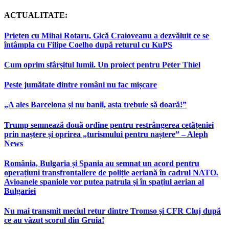
ACTUALITATE:
Prieten cu Mihai Rotaru, Gică Craioveanu a dezvăluit ce se
întâmpla cu Filipe Coelho după returul cu KuPS
Cum oprim sfârșitul lumii. Un proiect pentru Peter Thiel
Peste jumătate dintre români nu fac mișcare
„A ales Barcelona și nu banii, asta trebuie să doară!”
Trump semnează două ordine pentru restrângerea cetățeniei
prin naștere și oprirea „turismului pentru naștere” – Aleph
News
România, Bulgaria și Spania au semnat un acord pentru
operațiuni transfrontaliere de poliție aeriană în cadrul NATO.
Avioanele spaniole vor putea patrula și în spațiul aerian al
Bulgariei
Nu mai transmit meciul retur dintre Tromso și CFR Cluj după
ce au văzut scorul din Gruia!