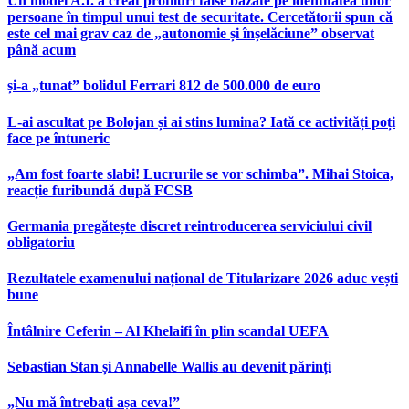
Un model A.I. a creat profiluri false bazate pe identitatea unor
persoane în timpul unui test de securitate. Cercetătorii spun că
este cel mai grav caz de „autonomie și înșelăciune” observat
până acum
și-a „tunat” bolidul Ferrari 812 de 500.000 de euro
L-ai ascultat pe Bolojan și ai stins lumina? Iată ce activități poți
face pe întuneric
„Am fost foarte slabi! Lucrurile se vor schimba”. Mihai Stoica,
reacție furibundă după FCSB
Germania pregătește discret reintroducerea serviciului civil
obligatoriu
Rezultatele examenului național de Titularizare 2026 aduc vești
bune
Întâlnire Ceferin – Al Khelaifi în plin scandal UEFA
Sebastian Stan și Annabelle Wallis au devenit părinți
„Nu mă întrebați așa ceva!”