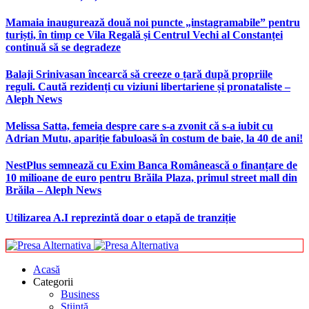
Mamaia inaugurează două noi puncte „instagramabile” pentru
turiști, în timp ce Vila Regală și Centrul Vechi al Constanței
continuă să se degradeze
Balaji Srinivasan încearcă să creeze o țară după propriile
reguli. Caută rezidenți cu viziuni libertariene și pronataliste –
Aleph News
Melissa Satta, femeia despre care s-a zvonit că s-a iubit cu
Adrian Mutu, apariție fabuloasă în costum de baie, la 40 de ani!
NestPlus semnează cu Exim Banca Românească o finanțare de
10 milioane de euro pentru Brăila Plaza, primul street mall din
Brăila – Aleph News
Utilizarea A.I reprezintă doar o etapă de tranziție
Acasă
Categorii
Business
Știință