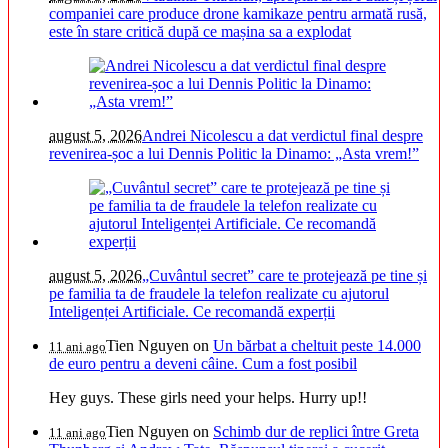
companiei care produce drone kamikaze pentru armată rusă,
este în stare critică după ce mașina sa a explodat
august 5, 2026
Andrei Nicolescu a dat verdictul final despre
revenirea-șoc a lui Dennis Politic la Dinamo: „Asta vrem!”
august 5, 2026
„Cuvântul secret” care te protejează pe tine și
pe familia ta de fraudele la telefon realizate cu ajutorul
Inteligenței Artificiale. Ce recomandă experții
Tien Nguyen
on
Un bărbat a cheltuit peste 14.000
11 ani ago
de euro pentru a deveni câine. Cum a fost posibil
Hey guys. These girls need your helps. Hurry up!!
Tien Nguyen
on
Schimb dur de replici între Greta
11 ani ago