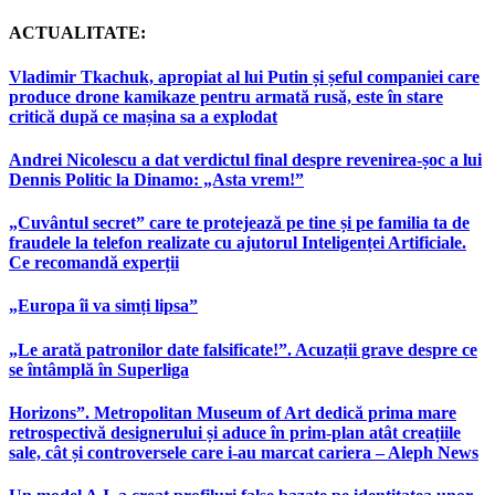
ACTUALITATE:
Vladimir Tkachuk, apropiat al lui Putin și șeful companiei care
produce drone kamikaze pentru armată rusă, este în stare
critică după ce mașina sa a explodat
Andrei Nicolescu a dat verdictul final despre revenirea-șoc a lui
Dennis Politic la Dinamo: „Asta vrem!”
„Cuvântul secret” care te protejează pe tine și pe familia ta de
fraudele la telefon realizate cu ajutorul Inteligenței Artificiale.
Ce recomandă experții
„Europa îi va simți lipsa”
„Le arată patronilor date falsificate!”. Acuzații grave despre ce
se întâmplă în Superliga
Horizons”. Metropolitan Museum of Art dedică prima mare
retrospectivă designerului și aduce în prim-plan atât creațiile
sale, cât și controversele care i-au marcat cariera – Aleph News