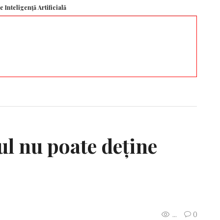
nță Artificială. Studiul arată cum barierele de siguranță influențează valorile
ul nu poate deține
...
0