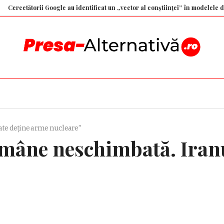
ătorii Google au identificat un „vector al conștiinței” în modelele de Intelige
ate deține arme nucleare”
rămâne neschimbată. Iran