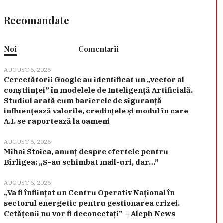
Recomandate
Noi
Comentarii
AUGUST 6, 2026
Cercetătorii Google au identificat un „vector al
conștiinței” în modelele de Inteligență Artificială.
Studiul arată cum barierele de siguranță
influențează valorile, credințele și modul în care
A.I. se raportează la oameni
AUGUST 6, 2026
Mihai Stoica, anunț despre ofertele pentru
Bîrligea: „S-au schimbat mail-uri, dar…”
AUGUST 6, 2026
„Va fi înființat un Centru Operativ Național în
sectorul energetic pentru gestionarea crizei.
Cetățenii nu vor fi deconectați” – Aleph News