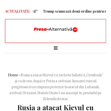
rebuie să doară!”
ACTUALITATE:
Trump semnează două ordine pentru restrângerea 
Home
»
Rusia a atacat Kievul cu racheta balistică „Oreshnik”
și cu drone, după ce Putin a ordonat Armatei ruse să
pregătească un răspuns puternic la atacul din Luhansk,
atribuit Ucrainei. Statele Unite l-au anunțat în prealabil pe
Zelenski de atac
Rusia a atacat Kievul cu