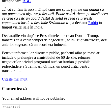
menționează
BBC
.
„Încă suntem în lucru. După cum am spus, știți, ne-am gândit că
am putea avea niște vești diseară. Poate astăzi. Avem pe masă ceea
ce cred că este un acord destul de solid în ceea ce privește
capacitatea lor de a deschide Strâmtoarea”
, a declarat
Rubio
în
timpul vizitei sale în India.
Declarațiile vin după ce Președintele american Donald Trump, a
transmis că a cerut echipei de negociere
„să nu se grăbească”
, deși
anterior sugerase că un acord era iminent.
Potrivit informațiilor discutate public, pachetul aflat pe masă ar
include o prelungire a armistițiului de 60 de zile, reluarea
negocierilor privind programul nuclear iranian și posibila
redeschidere a Strâmtoarii Ormuz, un punct critic pentru
transportul…
Citeşte mai mult
Comentează
Your email address will not be published.