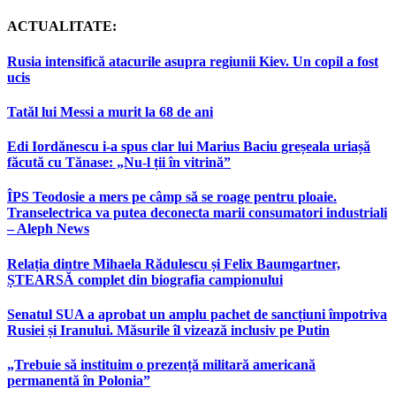
ACTUALITATE:
Rusia intensifică atacurile asupra regiunii Kiev. Un copil a fost
ucis
Tatăl lui Messi a murit la 68 de ani
Edi Iordănescu i-a spus clar lui Marius Baciu greșeala uriașă
făcută cu Tănase: „Nu-l ții în vitrină”
ÎPS Teodosie a mers pe câmp să se roage pentru ploaie.
Transelectrica va putea deconecta marii consumatori industriali
– Aleph News
Relația dintre Mihaela Rădulescu și Felix Baumgartner,
ȘTEARSĂ complet din biografia campionului
Senatul SUA a aprobat un amplu pachet de sancțiuni împotriva
Rusiei și Iranului. Măsurile îl vizează inclusiv pe Putin
„Trebuie să instituim o prezență militară americană
permanentă în Polonia”