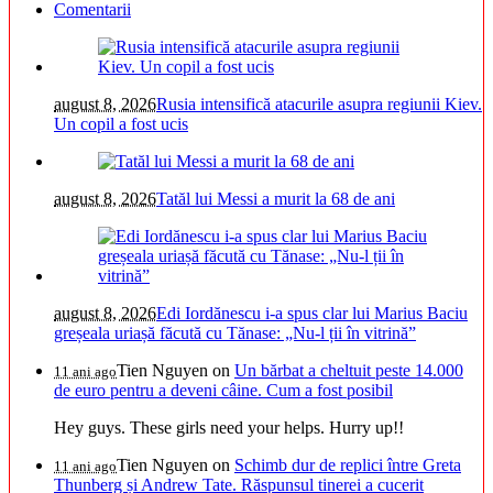
Comentarii
august 8, 2026
Rusia intensifică atacurile asupra regiunii Kiev.
Un copil a fost ucis
august 8, 2026
Tatăl lui Messi a murit la 68 de ani
august 8, 2026
Edi Iordănescu i-a spus clar lui Marius Baciu
greșeala uriașă făcută cu Tănase: „Nu-l ții în vitrină”
Tien Nguyen
on
Un bărbat a cheltuit peste 14.000
11 ani ago
de euro pentru a deveni câine. Cum a fost posibil
Hey guys. These girls need your helps. Hurry up!!
Tien Nguyen
on
Schimb dur de replici între Greta
11 ani ago
Thunberg și Andrew Tate. Răspunsul tinerei a cucerit