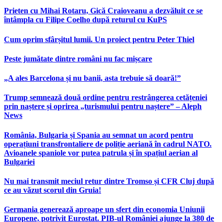
Prieten cu Mihai Rotaru, Gică Craioveanu a dezvăluit ce se
întâmpla cu Filipe Coelho după returul cu KuPS
Cum oprim sfârșitul lumii. Un proiect pentru Peter Thiel
Peste jumătate dintre români nu fac mișcare
„A ales Barcelona și nu banii, asta trebuie să doară!”
Trump semnează două ordine pentru restrângerea cetățeniei
prin naștere și oprirea „turismului pentru naștere” – Aleph
News
România, Bulgaria și Spania au semnat un acord pentru
operațiuni transfrontaliere de poliție aeriană în cadrul NATO.
Avioanele spaniole vor putea patrula și în spațiul aerian al
Bulgariei
Nu mai transmit meciul retur dintre Tromso și CFR Cluj după
ce au văzut scorul din Gruia!
Germania generează aproape un sfert din economia Uniunii
Europene, potrivit Eurostat. PIB-ul României ajunge la 380 de