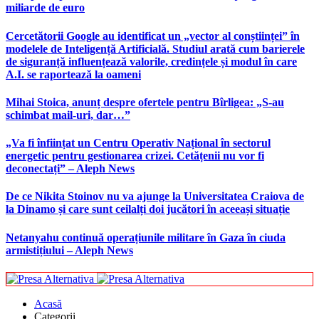
miliarde de euro
Cercetătorii Google au identificat un „vector al conștiinței” în
modelele de Inteligență Artificială. Studiul arată cum barierele
de siguranță influențează valorile, credințele și modul în care
A.I. se raportează la oameni
Mihai Stoica, anunț despre ofertele pentru Bîrligea: „S-au
schimbat mail-uri, dar…”
„Va fi înființat un Centru Operativ Național în sectorul
energetic pentru gestionarea crizei. Cetățenii nu vor fi
deconectați” – Aleph News
De ce Nikita Stoinov nu va ajunge la Universitatea Craiova de
la Dinamo și care sunt ceilalți doi jucători în aceeași situație
Netanyahu continuă operațiunile militare în Gaza în ciuda
armistițiului – Aleph News
Acasă
Categorii