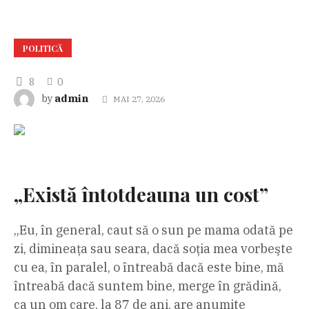
POLITICĂ
8
0
admin
by
MAI 27, 2026
„Există întotdeauna un cost”
„Eu, în general, caut să o sun pe mama odată pe
zi, dimineaţa sau seara, dacă soţia mea vorbeşte
cu ea, în paralel, o întreabă dacă este bine, mă
întreabă dacă suntem bine, merge în grădină,
ca un om care, la 87 de ani, are anumite