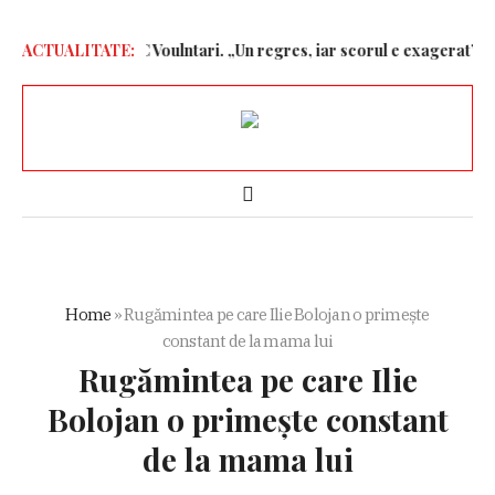
 după jocul cu FC Voulntari. „Un regres, iar scorul e exagerat”
ACTUALITATE:
Bu
Home
»
Rugămintea pe care Ilie Bolojan o primește
constant de la mama lui
Rugămintea pe care Ilie
Bolojan o primește constant
de la mama lui