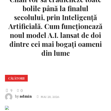
bolile până la finalul
secolului, prin Inteligență
Artificială. Cum funcționează
noul model A.I. lansat de doi
dintre cei mai bogați oameni
din lume
CĂLĂTORII
9
0
admin
by
MAI 28, 2026