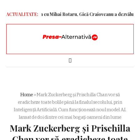
lonia”
ACTUALITATE:
Prieten cu Mihai Rotaru, Gică Craioveanu a dezvăluit ce se
Home
»
Mark Zuckerberg și Prischilla Chan vor să
eradicheze toate bolile până la finalul secolului, prin
Inteligență Artificială. Cum funcționează noul model A.I.
lansat de doi dintre cei mai bogați oameni din lume
Mark Zuckerberg și Prischilla
Chan vor să eradicheze toate