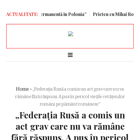
litară americană permanentă în Polonia”
ACTUALITATE:
Prieten cu Mihai Rotaru, 
Home
»
„Federația Rusă a comis un act grav care nu va
rămâne fără răspuns. A pus în pericol viețile cetățenilor
români pe pământ românesc”
„Federația Rusă a comis un
act grav care nu va rămâne
fără răspuns. A pus în pericol