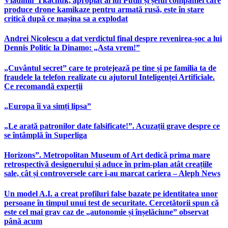
Vladimir Tkachuk, apropiat al lui Putin și șeful companiei care
produce drone kamikaze pentru armată rusă, este în stare
critică după ce mașina sa a explodat
Andrei Nicolescu a dat verdictul final despre revenirea-șoc a lui
Dennis Politic la Dinamo: „Asta vrem!”
„Cuvântul secret” care te protejează pe tine și pe familia ta de
fraudele la telefon realizate cu ajutorul Inteligenței Artificiale.
Ce recomandă experții
„Europa îi va simți lipsa”
„Le arată patronilor date falsificate!”. Acuzații grave despre ce
se întâmplă în Superliga
Horizons”. Metropolitan Museum of Art dedică prima mare
retrospectivă designerului și aduce în prim-plan atât creațiile
sale, cât și controversele care i-au marcat cariera – Aleph News
Un model A.I. a creat profiluri false bazate pe identitatea unor
persoane în timpul unui test de securitate. Cercetătorii spun că
este cel mai grav caz de „autonomie și înșelăciune” observat
până acum