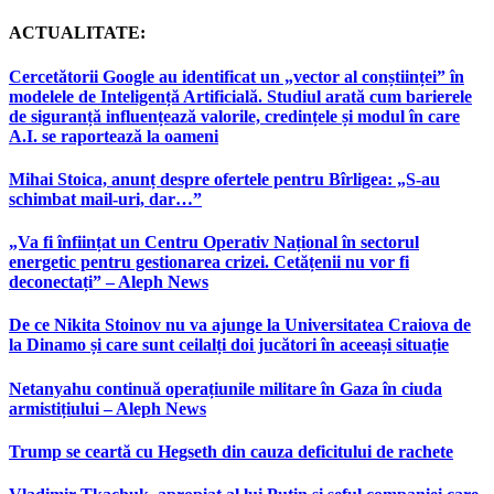
ACTUALITATE:
Cercetătorii Google au identificat un „vector al conștiinței” în
modelele de Inteligență Artificială. Studiul arată cum barierele
de siguranță influențează valorile, credințele și modul în care
A.I. se raportează la oameni
Mihai Stoica, anunț despre ofertele pentru Bîrligea: „S-au
schimbat mail-uri, dar…”
„Va fi înființat un Centru Operativ Național în sectorul
energetic pentru gestionarea crizei. Cetățenii nu vor fi
deconectați” – Aleph News
De ce Nikita Stoinov nu va ajunge la Universitatea Craiova de
la Dinamo și care sunt ceilalți doi jucători în aceeași situație
Netanyahu continuă operațiunile militare în Gaza în ciuda
armistițiului – Aleph News
Trump se ceartă cu Hegseth din cauza deficitului de rachete