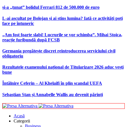
și-a „tunat” bolidul Ferrari 812 de 500.000 de euro
L-ai ascultat pe Bolojan și ai stins lumina? Iată ce activități poți
face pe întuneric
„Am fost foarte slabi! Lucrurile se vor schimba”. Mihai Stoica,
reacție furibundă după FCSB
Germania pregătește discret reintroducerea serviciului civil
obligatoriu
Rezultatele examenului național de Titularizare 2026 aduc vești
bune
Întâlnire Ceferin – Al Khelaifi în plin scandal UEFA
Sebastian Stan și Annabelle Wallis au devenit părinți
Acasă
Categorii
Business