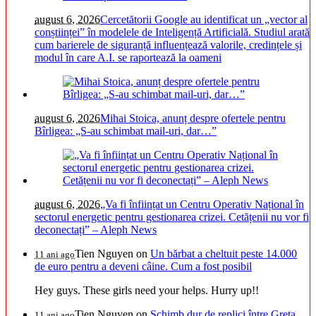
august 6, 2026
Cercetătorii Google au identificat un „vector al
conștiinței” în modelele de Inteligență Artificială. Studiul arată
cum barierele de siguranță influențează valorile, credințele și
modul în care A.I. se raportează la oameni
august 6, 2026
Mihai Stoica, anunț despre ofertele pentru
Bîrligea: „S-au schimbat mail-uri, dar…”
august 6, 2026
„Va fi înființat un Centru Operativ Național în
sectorul energetic pentru gestionarea crizei. Cetățenii nu vor fi
deconectați” – Aleph News
Tien Nguyen
on
Un bărbat a cheltuit peste 14.000
11 ani ago
de euro pentru a deveni câine. Cum a fost posibil
Hey guys. These girls need your helps. Hurry up!!
Tien Nguyen
on
Schimb dur de replici între Greta
11 ani ago