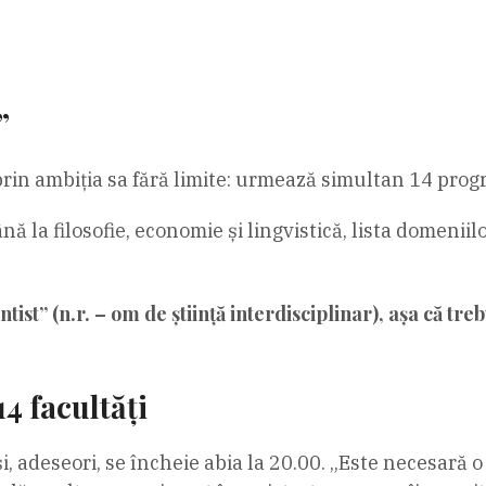
”
in ambiția sa fără limite: urmează simultan 14 progr
ână la filosofie, economie și lingvistică, lista domenii
tist” (n.r. – om de știință interdisciplinar), așa că tre
14 facultăți
i, adeseori, se încheie abia la 20.00. „Este necesară o