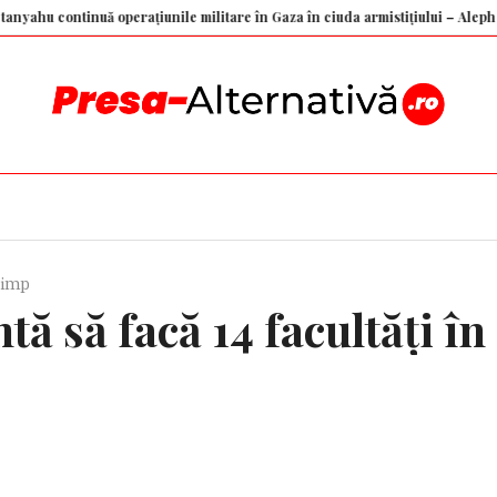
ontinuă operațiunile militare în Gaza în ciuda armistițiului – Aleph News
 timp
ă să facă 14 facultăți în