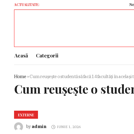
ACTUALITATE:
Netanyahu c
Acasă
Categorii
Home
»
Cum reușește o studentă să facă 14 facultăți în același
Cum reușește o student
EXTERNE
admin
by
IUNIE 1, 2026