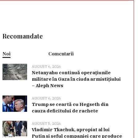
Recomandate
Noi
Comentarii
AUGUST 6, 2026
Netanyahu continuă operațiunile
militare în Gaza în ciuda armistițiului
– Aleph News
AUGUST 6, 2026
Trump se ceartă cu Hegseth din
cauza deficitului de rachete
AUGUST 5, 2026
Vladimir Tkachuk, apropiat al lui
Putin și șeful companiei care produce