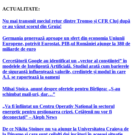
ACTUALITATE:
Nu mai transmit meciul retur dintre Tromso și CFR Cluj după
ce au văzut scorul din Gruia!
Germania generează aproape un sfert din economia Uniunii
Europene, potrivit Eurostat. PIB-ul României ajunge la 380 de
miliarde de euro
Cercetătorii Google au identificat un „vector al conștiinței” în
modelele de Inteligență Artificială. Studiul arată cum barierele
de siguranță influențează valorile, credințele și modul în care
A.I. se raportează la oameni
Mihai Stoica, anunț despre ofertele pentru Bîrligea: „S-au
schimbat mail-uri, dar…”
„Va fi înființat un Centru Operativ Național în sectorul
energetic pentru gestionarea crizei. Cetățenii nu vor fi
deconectați” – Aleph News
De ce Nikita Stoinov nu va ajunge la Universitatea Craiova de
la Dinamo și care sunt ceilalți doi jucători în aceeași situație