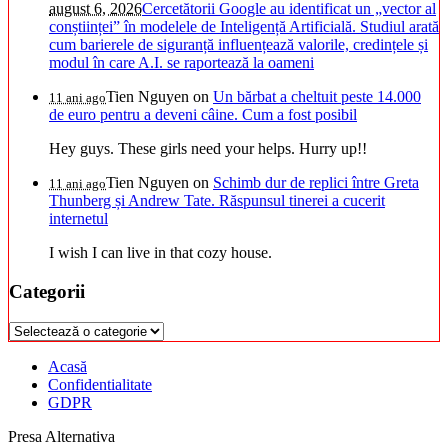
august 6, 2026
Cercetătorii Google au identificat un „vector al
conștiinței” în modelele de Inteligență Artificială. Studiul arată
cum barierele de siguranță influențează valorile, credințele și
modul în care A.I. se raportează la oameni
Tien Nguyen
on
Un bărbat a cheltuit peste 14.000
11 ani ago
de euro pentru a deveni câine. Cum a fost posibil
Hey guys. These girls need your helps. Hurry up!!
Tien Nguyen
on
Schimb dur de replici între Greta
11 ani ago
Thunberg și Andrew Tate. Răspunsul tinerei a cucerit
internetul
I wish I can live in that cozy house.
Categorii
Categorii
Acasă
Confidentialitate
GDPR
Presa Alternativa