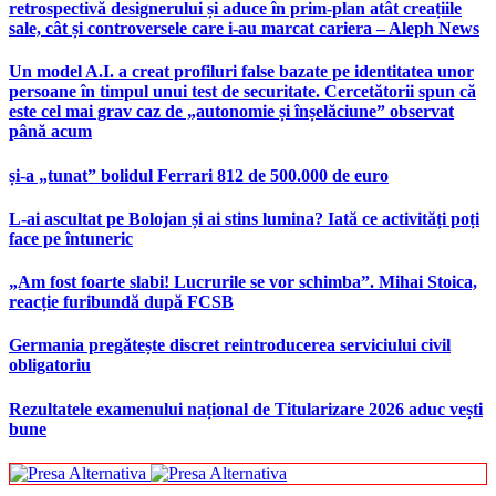
retrospectivă designerului și aduce în prim-plan atât creațiile
sale, cât și controversele care i-au marcat cariera – Aleph News
Un model A.I. a creat profiluri false bazate pe identitatea unor
persoane în timpul unui test de securitate. Cercetătorii spun că
este cel mai grav caz de „autonomie și înșelăciune” observat
până acum
și-a „tunat” bolidul Ferrari 812 de 500.000 de euro
L-ai ascultat pe Bolojan și ai stins lumina? Iată ce activități poți
face pe întuneric
„Am fost foarte slabi! Lucrurile se vor schimba”. Mihai Stoica,
reacție furibundă după FCSB
Germania pregătește discret reintroducerea serviciului civil
obligatoriu
Rezultatele examenului național de Titularizare 2026 aduc vești
bune