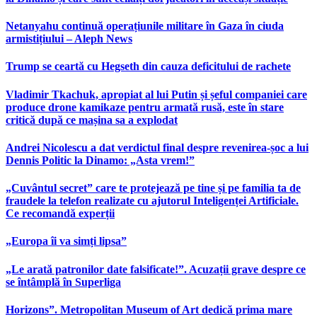
Netanyahu continuă operațiunile militare în Gaza în ciuda
armistițiului – Aleph News
Trump se ceartă cu Hegseth din cauza deficitului de rachete
Vladimir Tkachuk, apropiat al lui Putin și șeful companiei care
produce drone kamikaze pentru armată rusă, este în stare
critică după ce mașina sa a explodat
Andrei Nicolescu a dat verdictul final despre revenirea-șoc a lui
Dennis Politic la Dinamo: „Asta vrem!”
„Cuvântul secret” care te protejează pe tine și pe familia ta de
fraudele la telefon realizate cu ajutorul Inteligenței Artificiale.
Ce recomandă experții
„Europa îi va simți lipsa”
„Le arată patronilor date falsificate!”. Acuzații grave despre ce
se întâmplă în Superliga
Horizons”. Metropolitan Museum of Art dedică prima mare