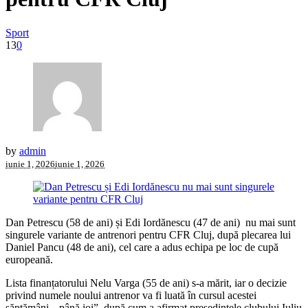
Sport
13
0
by
admin
iunie 1, 2026
iunie 1, 2026
Dan Petrescu (58 de ani) și Edi Iordănescu (47 de ani) nu mai sunt
singurele variante de antrenori pentru CFR Cluj, după plecarea lui
Daniel Pancu (48 de ani), cel care a adus echipa pe loc de cupă
europeană.
Lista finanțatorului Nelu Varga (55 de ani) s-a mărit, iar o decizie
privind numele noului antrenor va fi luată în cursul acestei
săptămâni, „până joi”, după cum a afirmat președintele clubului Iuliu