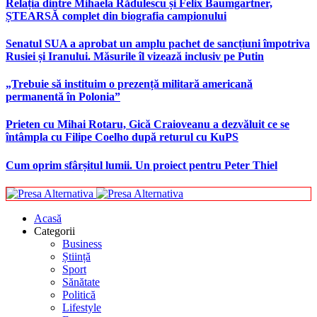
Relația dintre Mihaela Rădulescu și Felix Baumgartner,
ȘTEARSĂ complet din biografia campionului
Senatul SUA a aprobat un amplu pachet de sancțiuni împotriva
Rusiei și Iranului. Măsurile îl vizează inclusiv pe Putin
„Trebuie să instituim o prezență militară americană
permanentă în Polonia”
Prieten cu Mihai Rotaru, Gică Craioveanu a dezvăluit ce se
întâmpla cu Filipe Coelho după returul cu KuPS
Cum oprim sfârșitul lumii. Un proiect pentru Peter Thiel
Acasă
Categorii
Business
Știință
Sport
Sănătate
Politică
Lifestyle