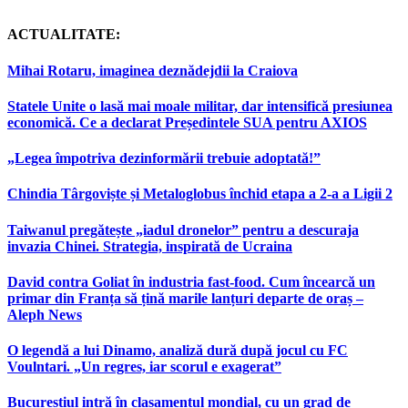
ACTUALITATE:
Mihai Rotaru, imaginea deznădejdii la Craiova
Statele Unite o lasă mai moale militar, dar intensifică presiunea
economică. Ce a declarat Președintele SUA pentru AXIOS
„Legea împotriva dezinformării trebuie adoptată!”
Chindia Târgoviște și Metaloglobus închid etapa a 2-a a Ligii 2
Taiwanul pregătește „iadul dronelor” pentru a descuraja
invazia Chinei. Strategia, inspirată de Ucraina
David contra Goliat în industria fast-food. Cum încearcă un
primar din Franța să țină marile lanțuri departe de oraș –
Aleph News
O legendă a lui Dinamo, analiză dură după jocul cu FC
Voulntari. „Un regres, iar scorul e exagerat”
Bucureștiul intră în clasamentul mondial, cu un grad de