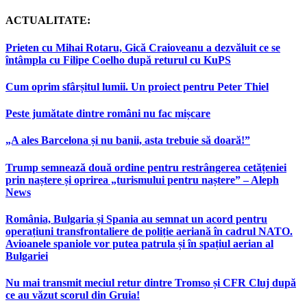
ACTUALITATE:
Prieten cu Mihai Rotaru, Gică Craioveanu a dezvăluit ce se
întâmpla cu Filipe Coelho după returul cu KuPS
Cum oprim sfârșitul lumii. Un proiect pentru Peter Thiel
Peste jumătate dintre români nu fac mișcare
„A ales Barcelona și nu banii, asta trebuie să doară!”
Trump semnează două ordine pentru restrângerea cetățeniei
prin naștere și oprirea „turismului pentru naștere” – Aleph
News
România, Bulgaria și Spania au semnat un acord pentru
operațiuni transfrontaliere de poliție aeriană în cadrul NATO.
Avioanele spaniole vor putea patrula și în spațiul aerian al
Bulgariei
Nu mai transmit meciul retur dintre Tromso și CFR Cluj după
ce au văzut scorul din Gruia!