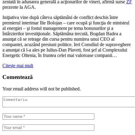
zen­tată în adunarea generală a acţio­narilor de vineri, afirmă surse
ZF
prezente la AGA.
Iniţiativa vine după câteva săptămâni de conflict deschis între
premierul interimar Ilie Bolojan – care ocupă şi funcţia de ministrul
al energiei – şi fostul management pe tema bonusurilor şi a
întârzierilor investiţionale. Săptămâna trecută, Bogdan Badea a
anunţat că se retrage din cursa pentru numirea unui CEO al
companiei, acuzând presiuni politice. Ieri Consiliul de supraveghere
a anunţat că l-a ales pe Iulius-Dan Plaveti, fost şef al Complexului
Energetic Oltenia, în fruntea celei mai valoroase companii…
Citeşte mai mult
Comentează
Your email address will not be published.