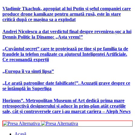
Vladimir Tkachuk, apropiat al lui Putin și șeful companiei care
produce drone kamikaze pentru armată rusă, este în stare
critică după ce mașina sa a explodat
Andrei Nicolescu a dat verdictul final despre revenirea-șoc a lui
Dennis Politic la Dinamo: „Asta vrem!”
„Cuvântul secret” care te protejează pe tine și pe familia ta de
fraudele la telefon realizate cu ajutorul Inteligenței Artificiale.
Ce recomandă experții
„Europa îi va simți lipsa”
„Le arată patronilor date falsificate!”. Acuzații grave despre ce
se întâmplă în Superliga
Horizons”. Metropolitan Museum of Art dedică prima mare
retrospectivă designerului și aduce în prim-plan atât creațiile
sale, cât și controversele care i-au marcat cariera – Aleph News
Acasă