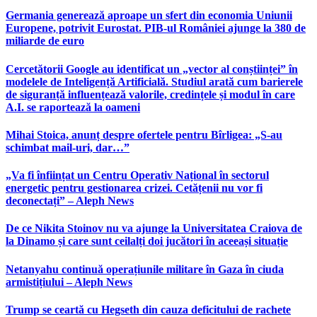
Germania generează aproape un sfert din economia Uniunii
Europene, potrivit Eurostat. PIB-ul României ajunge la 380 de
miliarde de euro
Cercetătorii Google au identificat un „vector al conștiinței” în
modelele de Inteligență Artificială. Studiul arată cum barierele
de siguranță influențează valorile, credințele și modul în care
A.I. se raportează la oameni
Mihai Stoica, anunț despre ofertele pentru Bîrligea: „S-au
schimbat mail-uri, dar…”
„Va fi înființat un Centru Operativ Național în sectorul
energetic pentru gestionarea crizei. Cetățenii nu vor fi
deconectați” – Aleph News
De ce Nikita Stoinov nu va ajunge la Universitatea Craiova de
la Dinamo și care sunt ceilalți doi jucători în aceeași situație
Netanyahu continuă operațiunile militare în Gaza în ciuda
armistițiului – Aleph News
Trump se ceartă cu Hegseth din cauza deficitului de rachete