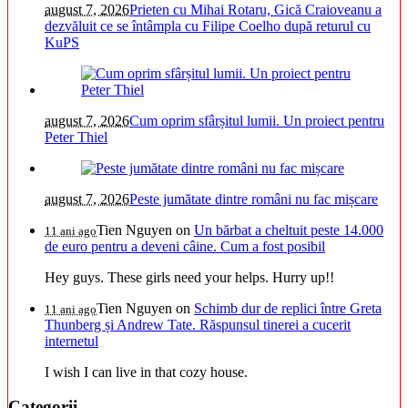
august 7, 2026
Prieten cu Mihai Rotaru, Gică Craioveanu a
dezvăluit ce se întâmpla cu Filipe Coelho după returul cu
KuPS
august 7, 2026
Cum oprim sfârșitul lumii. Un proiect pentru
Peter Thiel
august 7, 2026
Peste jumătate dintre români nu fac mișcare
Tien Nguyen
on
Un bărbat a cheltuit peste 14.000
11 ani ago
de euro pentru a deveni câine. Cum a fost posibil
Hey guys. These girls need your helps. Hurry up!!
Tien Nguyen
on
Schimb dur de replici între Greta
11 ani ago
Thunberg și Andrew Tate. Răspunsul tinerei a cucerit
internetul
I wish I can live in that cozy house.
Categorii