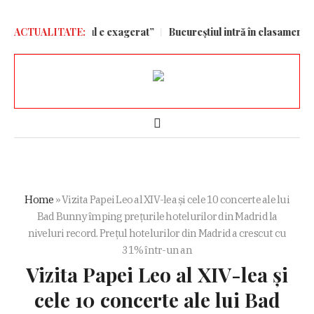
regres, iar scorul e exagerat”
ACTUALITATE:
Bucureștiul intră în clasamentul m
Home
»
Vizita Papei Leo al XIV-lea și cele 10 concerte ale lui
Bad Bunny împing prețurile hotelurilor din Madrid la
niveluri record. Prețul hotelurilor din Madrid a crescut cu
31% într-un an
Vizita Papei Leo al XIV-lea și
cele 10 concerte ale lui Bad