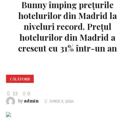
Bunny împing prețurile
hotelurilor din Madrid la
niveluri record. Prețul
hotelurilor din Madrid a
crescut cu 31% într-un an
CĂLĂTORII
13
0
admin
by
IUNIE 3, 2026