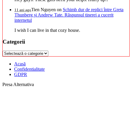
Tien Nguyen
on
Schimb dur de replici între Greta
11 ani ago
Thunberg și Andrew Tate. Răspunsul tinerei a cucerit
internetul
I wish I can live in that cozy house.
Categorii
Categorii
Acasă
Confidentialitate
GDPR
Presa Alternativa