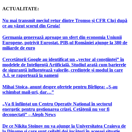
ACTUALITATE:
Nu mai transmit meciul retur dintre Tromso și CFR Cluj după
ce au văzut scorul din Gruia!
Germania generează aproape un sfert din economia Uniunii
Europene, potrivit Eurostat. PIB-ul României ajunge la 380 de
miliarde de euro
Cercetătorii Google au identificat un „vector al conștiinței” în
modelele de Inteligență Artificială. Studiul arată cum barierele
de siguranță influențează valorile, credințele și modul în care
A.I. se raportează la oameni
Mihai Stoica, anunț despre ofertele pentru Bîrligea: „S-au
schimbat mail-uri, dar…”
„Va fi înființat un Centru Operativ Național în sectorul
energetic pentru gestionarea crizei. Cetățenii nu vor fi
deconectați” – Aleph News
De ce Nikita Stoinov nu va ajunge la Universitatea Craiova de
la Dinamo și care sunt ceilalți doi jucători în aceeași situație