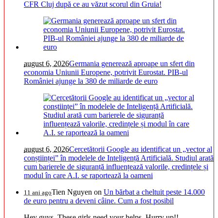
CFR Cluj după ce au văzut scorul din Gruia!
august 6, 2026
Germania generează aproape un sfert din
economia Uniunii Europene, potrivit Eurostat. PIB-ul
României ajunge la 380 de miliarde de euro
august 6, 2026
Cercetătorii Google au identificat un „vector al
conștiinței” în modelele de Inteligență Artificială. Studiul arată
cum barierele de siguranță influențează valorile, credințele și
modul în care A.I. se raportează la oameni
Tien Nguyen
on
Un bărbat a cheltuit peste 14.000
11 ani ago
de euro pentru a deveni câine. Cum a fost posibil
Hey guys. These girls need your helps. Hurry up!!