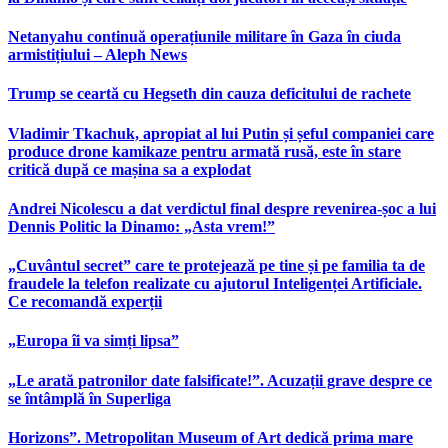
Netanyahu continuă operațiunile militare în Gaza în ciuda
armistițiului – Aleph News
Trump se ceartă cu Hegseth din cauza deficitului de rachete
Vladimir Tkachuk, apropiat al lui Putin și șeful companiei care
produce drone kamikaze pentru armată rusă, este în stare
critică după ce mașina sa a explodat
Andrei Nicolescu a dat verdictul final despre revenirea-șoc a lui
Dennis Politic la Dinamo: „Asta vrem!”
„Cuvântul secret” care te protejează pe tine și pe familia ta de
fraudele la telefon realizate cu ajutorul Inteligenței Artificiale.
Ce recomandă experții
„Europa îi va simți lipsa”
„Le arată patronilor date falsificate!”. Acuzații grave despre ce
se întâmplă în Superliga
Horizons”. Metropolitan Museum of Art dedică prima mare