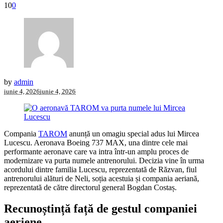
10
0
by
admin
iunie 4, 2026
iunie 4, 2026
Compania
TAROM
anunță un omagiu special adus lui Mircea
Lucescu. Aeronava Boeing 737 MAX, una dintre cele mai
performante aeronave care va intra într-un amplu proces de
modernizare va purta numele antrenorului. Decizia vine în urma
acordului dintre familia Lucescu, reprezentată de Răzvan, fiul
antrenorului alături de Neli, soția acestuia și compania aeriană,
reprezentată de către directorul general Bogdan Costaș.
Recunoștință față de gestul companiei
aeriene