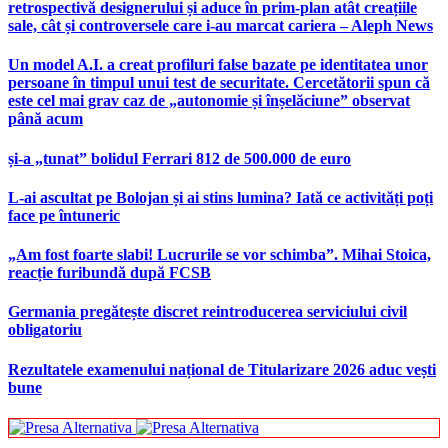
retrospectivă designerului și aduce în prim-plan atât creațiile
sale, cât și controversele care i-au marcat cariera – Aleph News
Un model A.I. a creat profiluri false bazate pe identitatea unor
persoane în timpul unui test de securitate. Cercetătorii spun că
este cel mai grav caz de „autonomie și înșelăciune” observat
până acum
și-a „tunat” bolidul Ferrari 812 de 500.000 de euro
L-ai ascultat pe Bolojan și ai stins lumina? Iată ce activități poți
face pe întuneric
„Am fost foarte slabi! Lucrurile se vor schimba”. Mihai Stoica,
reacție furibundă după FCSB
Germania pregătește discret reintroducerea serviciului civil
obligatoriu
Rezultatele examenului național de Titularizare 2026 aduc vești
bune