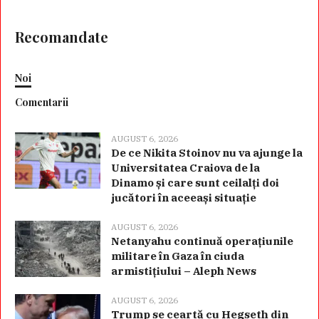
Recomandate
Noi
Comentarii
AUGUST 6, 2026
De ce Nikita Stoinov nu va ajunge la
Universitatea Craiova de la
Dinamo și care sunt ceilalți doi
jucători în aceeași situație
AUGUST 6, 2026
Netanyahu continuă operațiunile
militare în Gaza în ciuda
armistițiului – Aleph News
AUGUST 6, 2026
Trump se ceartă cu Hegseth din