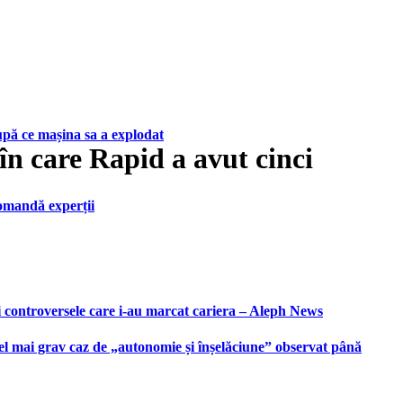
upă ce mașina sa a explodat
 în care Rapid a avut cinci
ecomandă experții
i controversele care i-au marcat cariera – Aleph News
 cel mai grav caz de „autonomie și înșelăciune” observat până