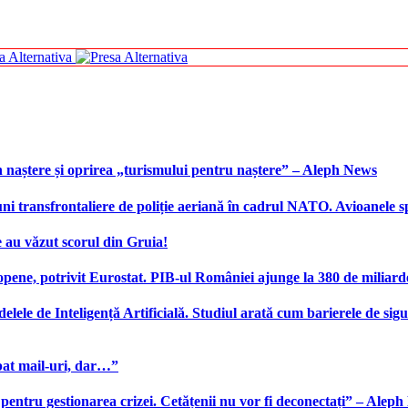
 naștere și oprirea „turismului pentru naștere” – Aleph News
transfrontaliere de poliție aeriană în cadrul NATO. Avioanele span
 au văzut scorul din Gruia!
ene, potrivit Eurostat. PIB-ul României ajunge la 380 de miliard
elele de Inteligență Artificială. Studiul arată cum barierele de sigu
bat mail-uri, dar…”
 pentru gestionarea crizei. Cetățenii nu vor fi deconectați” – Alep