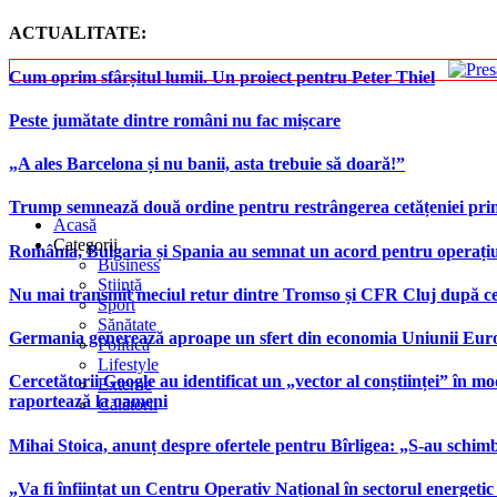
ACTUALITATE:
Cum oprim sfârșitul lumii. Un proiect pentru Peter Thiel
Peste jumătate dintre români nu fac mișcare
„A ales Barcelona și nu banii, asta trebuie să doară!”
Trump semnează două ordine pentru restrângerea cetățeniei prin
Acasă
Categorii
România, Bulgaria și Spania au semnat un acord pentru operațiuni 
Business
Știință
Nu mai transmit meciul retur dintre Tromso și CFR Cluj după ce
Sport
Sănătate
Germania generează aproape un sfert din economia Uniunii Europ
Politică
Lifestyle
Cercetătorii Google au identificat un „vector al conștiinței” în mod
Externe
raportează la oameni
Călătorii
Mihai Stoica, anunț despre ofertele pentru Bîrligea: „S-au schim
„Va fi înființat un Centru Operativ Național în sectorul energetic