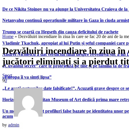
De ce Nikita Stoinov nu va ajunge la Universitatea Craiova de la Di
Netanyahu continuă operațiunile militare în Gaza în ciuda armist
Trump se ceartă cu Hegseth din cauza deficitului de rachete
Home
»
Dezvăluiri incendiare în ziua în care se fac 20 de ani de la meci
Vladimir Tkachuk, apropiat al lui Putin și șeful companiei care 
Dezvăluiri incendiare în ziua în 
Andrei Nicolescu a dat verdictul final despre revenirea-șoc a lui
jucători eliminați și a pierdut tit
„Cuvântul secret” care te protejează pe tine și pe familia ta de fra
Sport
„Europa îi va simți lipsa”
9
0
„Le arată patronilor date falsificate!”. Acuzații grave despre ce s
Horizons”. Metropolitan Museum of Art dedică prima mare retrospe
Un model A.I. a creat profiluri false bazate pe identitatea unor p
acum
by
admin