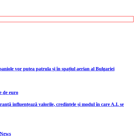
iole vor putea patrula și în spațiul aerian al Bulgariei
e de euro
ranță influențează valorile, credințele și modul în care A.I. se
h News