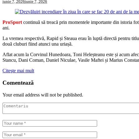
iunie 7, 2026
iunie 7, 2026
ProSport
continuă să treacă prin momentele importante din istoria fotb
ani.
La vremea respectivă, Rapid și Steaua erau în luptă directă pentru titlu,
două cluburi fiind atunci una uriașă.
Aflat acum la Corvinul Hunedoara, Toni Heleșteanu este și acum afecta
Stancu, Dani Coman, Daniel Niculae, Vasile Maftei și Marius Constantin 
Citeşte mai mult
Comentează
Your email address will not be published.