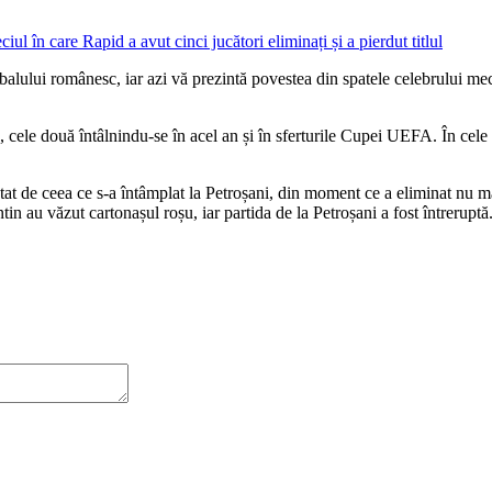
alului românesc, iar azi vă prezintă povestea din spatele celebrului meci
 cele două întâlnindu-se în acel an și în sferturile Cupei UEFA. În cele d
t de ceea ce s-a întâmplat la Petroșani, din moment ce a eliminat nu ma
au văzut cartonașul roșu, iar partida de la Petroșani a fost întreruptă.