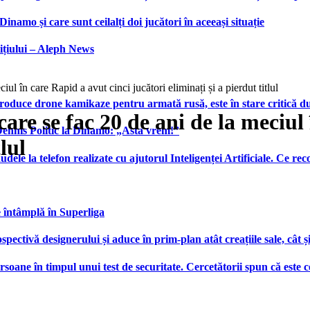
namo și care sunt ceilalți doi jucători în aceeași situație
ițiului – Aleph News
ul în care Rapid a avut cinci jucători eliminați și a pierdut titlul
produce drone kamikaze pentru armată rusă, este în stare critică d
care se fac 20 de ani de la meciul
 Dennis Politic la Dinamo: „Asta vrem!”
lul
udele la telefon realizate cu ajutorul Inteligenței Artificiale. Ce r
e întâmplă în Superliga
ctivă designerului și aduce în prim-plan atât creațiile sale, cât ș
ersoane în timpul unui test de securitate. Cercetătorii spun că este