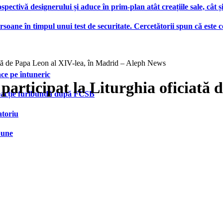
ctivă designerului și aduce în prim-plan atât creațiile sale, cât ș
ersoane în timpul unui test de securitate. Cercetătorii spun că este
iată de Papa Leon al XIV-lea, în Madrid – Aleph News
face pe întuneric
participat la Liturghia oficiată 
 reacție furibundă după FCSB
atoriu
bune