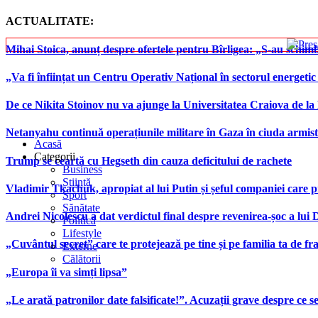
ACTUALITATE:
Mihai Stoica, anunț despre ofertele pentru Bîrligea: „S-au schim
„Va fi înființat un Centru Operativ Național în sectorul energetic
De ce Nikita Stoinov nu va ajunge la Universitatea Craiova de la Di
Netanyahu continuă operațiunile militare în Gaza în ciuda armist
Acasă
Categorii
Trump se ceartă cu Hegseth din cauza deficitului de rachete
Business
Știință
Vladimir Tkachuk, apropiat al lui Putin și șeful companiei care 
Sport
Sănătate
Andrei Nicolescu a dat verdictul final despre revenirea-șoc a lui
Politică
Lifestyle
„Cuvântul secret” care te protejează pe tine și pe familia ta de fra
Externe
Călătorii
„Europa îi va simți lipsa”
„Le arată patronilor date falsificate!”. Acuzații grave despre ce s