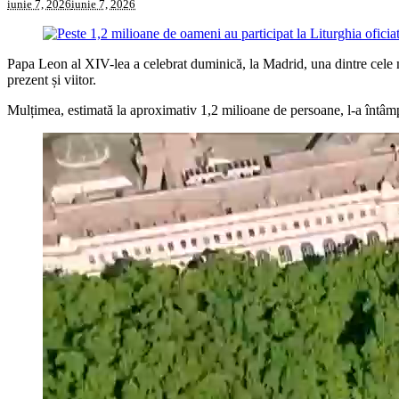
iunie 7, 2026
iunie 7, 2026
Papa Leon al XIV-lea a celebrat duminică, la Madrid, una dintre cele ma
prezent și viitor.
Mulțimea, estimată la aproximativ 1,2 milioane de persoane, l-a întâm