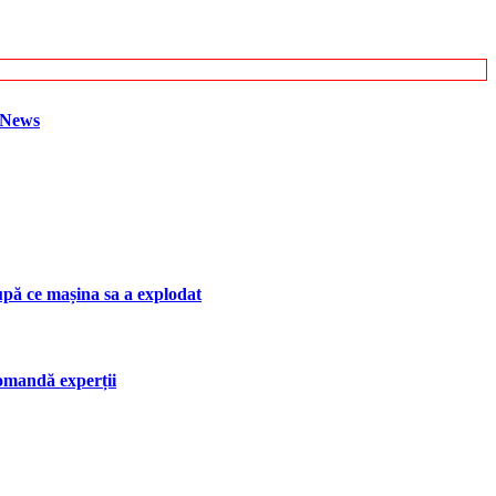
h News
upă ce mașina sa a explodat
ecomandă experții