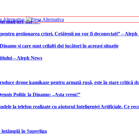
bat mail-uri, dar…”
 pentru gestionarea crizei. Cetățenii nu vor fi deconectați” – Alep
namo și care sunt ceilalți doi jucători în aceeași situație
ițiului – Aleph News
produce drone kamikaze pentru armată rusă, este în stare critică d
 Dennis Politic la Dinamo: „Asta vrem!”
udele la telefon realizate cu ajutorul Inteligenței Artificiale. Ce r
e întâmplă în Superliga