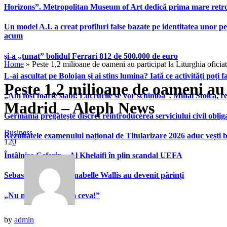
Horizons”. Metropolitan Museum of Art dedică prima mare retrospe
Un model A.I. a creat profiluri false bazate pe identitatea unor p
acum
și-a „tunat” bolidul Ferrari 812 de 500.000 de euro
Home
»
Peste 1,2 milioane de oameni au participat la Liturghia ofic
L-ai ascultat pe Bolojan și ai stins lumina? Iată ce activități poți 
Peste 1,2 milioane de oameni au 
„Am fost foarte slabi! Lucrurile se vor schimba”. Mihai Stoica,
Madrid – Aleph News
Germania pregătește discret reintroducerea serviciului civil oblig
Business
Rezultatele examenului național de Titularizare 2026 aduc vești 
12
0
Întâlnire Ceferin – Al Khelaifi în plin scandal UEFA
Sebastian Stan și Annabelle Wallis au devenit părinți
„Nu mă întrebați așa ceva!”
by
admin