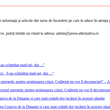
informaţii şi articole din surse de încredere pe care le aduce în atenţia pu
tive, puteţi trimite un email la adresa: admin@presa-alternativa.ro
gea: „S-au schimbat mail-uri, dar…”
ectorul energetic pentru gestionarea crizei. Cetățenii nu vor fi deconect
 Craiova de la Dinamo și care sunt ceilalți doi jucători în aceeași situa