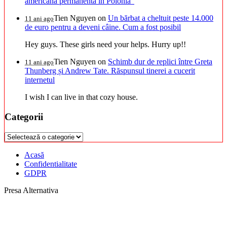
americană permanentă în Polonia”
Tien Nguyen
on
Un bărbat a cheltuit peste 14.000
11 ani ago
de euro pentru a deveni câine. Cum a fost posibil
Hey guys. These girls need your helps. Hurry up!!
Tien Nguyen
on
Schimb dur de replici între Greta
11 ani ago
Thunberg și Andrew Tate. Răspunsul tinerei a cucerit
internetul
I wish I can live in that cozy house.
Categorii
Categorii
Acasă
Confidentialitate
GDPR
Presa Alternativa