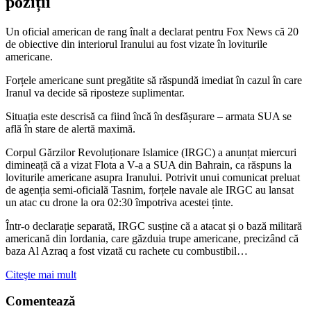
poziții
Un oficial american de rang înalt a declarat pentru Fox News că 20
de obiective din interiorul Iranului au fost vizate în loviturile
americane.
Forțele americane sunt pregătite să răspundă imediat în cazul în care
Iranul va decide să riposteze suplimentar.
Situația este descrisă ca fiind încă în desfășurare – armata SUA se
află în stare de alertă maximă.
Corpul Gărzilor Revoluționare Islamice (IRGC) a anunțat miercuri
dimineață că a vizat Flota a V-a a SUA din Bahrain, ca răspuns la
loviturile americane asupra Iranului. Potrivit unui comunicat preluat
de agenția semi-oficială Tasnim, forțele navale ale IRGC au lansat
un atac cu drone la ora 02:30 împotriva acestei ținte.
Într-o declarație separată, IRGC susține că a atacat și o bază militară
americană din Iordania, care găzduia trupe americane, precizând că
baza Al Azraq a fost vizată cu rachete cu combustibil…
Citeşte mai mult
Comentează