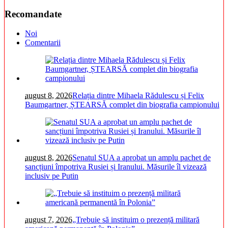
Recomandate
Noi
Comentarii
august 8, 2026
Relația dintre Mihaela Rădulescu și Felix
Baumgartner, ȘTEARSĂ complet din biografia campionului
august 8, 2026
Senatul SUA a aprobat un amplu pachet de
sancțiuni împotriva Rusiei și Iranului. Măsurile îl vizează
inclusiv pe Putin
august 7, 2026
„Trebuie să instituim o prezență militară