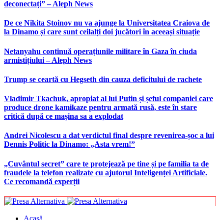
deconectați” – Aleph News
De ce Nikita Stoinov nu va ajunge la Universitatea Craiova de
la Dinamo și care sunt ceilalți doi jucători în aceeași situație
Netanyahu continuă operațiunile militare în Gaza în ciuda
armistițiului – Aleph News
Trump se ceartă cu Hegseth din cauza deficitului de rachete
Vladimir Tkachuk, apropiat al lui Putin și șeful companiei care
produce drone kamikaze pentru armată rusă, este în stare
critică după ce mașina sa a explodat
Andrei Nicolescu a dat verdictul final despre revenirea-șoc a lui
Dennis Politic la Dinamo: „Asta vrem!”
„Cuvântul secret” care te protejează pe tine și pe familia ta de
fraudele la telefon realizate cu ajutorul Inteligenței Artificiale.
Ce recomandă experții
Acasă