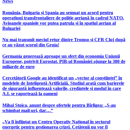
News
România, Bulgaria și Spania au semnat un acord pentru
operațiuni transfrontaliere de poliție aeriană în cadrul NATO.
Avioanele spaniole vor putea patrula și în spațiul aerian al
Bulgariei
Nu mai transmit meciul retur dintre Tromso și CFR Cluj după
ce au văzut scorul din Gruia!
Germania generează aproape un sfert din economia Uniunii
Europene, potrivit Eurostat. PIB-ul României ajunge la 380 de
miliarde de euro
Cercetătorii Google au identificat un „vector al conștiinței” în
modelele de Inteligență Artificială. Studiul arată cum barierele
de siguranță influențează valorile, credințele și modul în care
A.I. se raportează la oameni
Mihai Stoica, anunț despre ofertele pentru Bîrligea: „S-au
schimbat mail-uri, dar…”
„Va fi înființat un Centru Operativ Național în sectorul
energetic pentru gestionarea crizei. Cetățenii nu vor fi