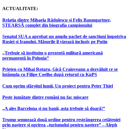
ACTUALITATE:
Relația dintre Mihaela Rădulescu și Felix Baumgartner,
ȘTEARSĂ complet din biografia campionului
Senatul SUA a aprobat un amplu pachet de sancțiuni împotriva
Rusiei și Iranului. Măsurile îl vizează inclusiv pe Putin
„Trebuie să instituim o prezență militară americană
permanentă în Polonia”
Prieten cu Mihai Rotaru, Gică Craioveanu a dezvăluit ce se
întâmpla cu Filipe Coelho după returul cu KuPS
Cum oprim sfârșitul lumii. Un proiect pentru Peter Thiel
Peste jumătate dintre români nu fac mișcare
„A ales Barcelona și nu banii, asta trebuie să doară!”
Trump semnează două ordine pentru restrângerea cetățeniei
prin naștere și oprirea „turismului pentru naștere” – Aleph