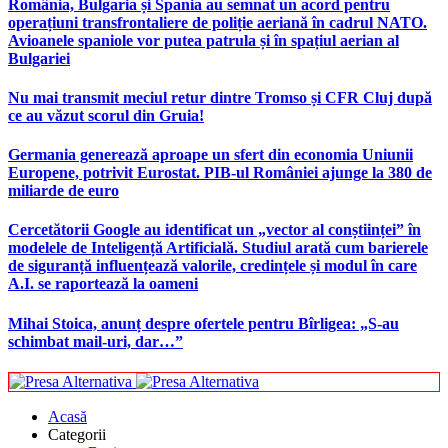
România, Bulgaria și Spania au semnat un acord pentru
operațiuni transfrontaliere de poliție aeriană în cadrul NATO.
Avioanele spaniole vor putea patrula și în spațiul aerian al
Bulgariei
Nu mai transmit meciul retur dintre Tromso și CFR Cluj după
ce au văzut scorul din Gruia!
Germania generează aproape un sfert din economia Uniunii
Europene, potrivit Eurostat. PIB-ul României ajunge la 380 de
miliarde de euro
Cercetătorii Google au identificat un „vector al conștiinței” în
modelele de Inteligență Artificială. Studiul arată cum barierele
de siguranță influențează valorile, credințele și modul în care
A.I. se raportează la oameni
Mihai Stoica, anunț despre ofertele pentru Bîrligea: „S-au
schimbat mail-uri, dar…”
Acasă
Categorii