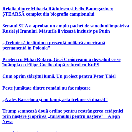
Relația dintre Mihaela Rădulescu și Felix Baumgartner,
ȘTEARSĂ complet din biografia campionului
Senatul SUA a aprobat un amplu pachet de sancțiuni împotriva
Rusiei și Iranului. Măsurile îl vizează inclusiv pe Putin
„Trebuie să instituim o prezență militară americană
permanentă în Polonia”
Prieten cu Mihai Rotaru, Gică Craioveanu a dezvăluit ce se
întâmpla cu Filipe Coelho după returul cu KuPS
Cum oprim sfârșitul lumii. Un proiect pentru Peter Thiel
Peste jumătate dintre români nu fac mișcare
„A ales Barcelona și nu banii, asta trebuie să doară!”
Trump semnează două ordine pentru restrângerea cetățeniei
prin naștere și oprirea „turismului pentru naștere” – Aleph
News