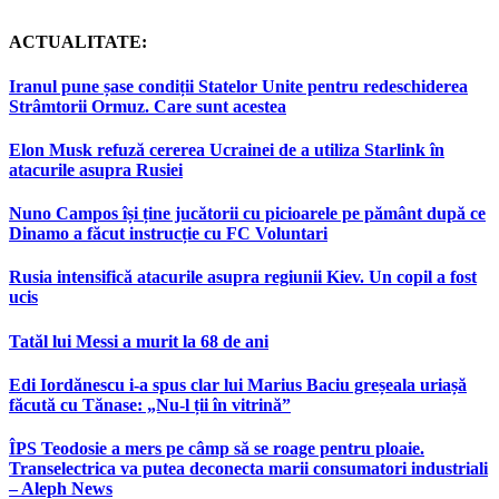
ACTUALITATE:
Iranul pune șase condiții Statelor Unite pentru redeschiderea
Strâmtorii Ormuz. Care sunt acestea
Elon Musk refuză cererea Ucrainei de a utiliza Starlink în
atacurile asupra Rusiei
Nuno Campos își ține jucătorii cu picioarele pe pământ după ce
Dinamo a făcut instrucție cu FC Voluntari
Rusia intensifică atacurile asupra regiunii Kiev. Un copil a fost
ucis
Tatăl lui Messi a murit la 68 de ani
Edi Iordănescu i-a spus clar lui Marius Baciu greșeala uriașă
făcută cu Tănase: „Nu-l ții în vitrină”
ÎPS Teodosie a mers pe câmp să se roage pentru ploaie.
Transelectrica va putea deconecta marii consumatori industriali
– Aleph News