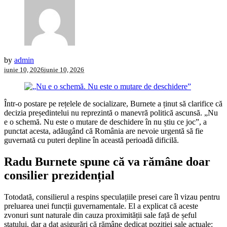
by
admin
iunie 10, 2026
iunie 10, 2026
Într-o postare pe rețelele de socializare, Burnete a ținut să clarifice că
decizia președintelui nu reprezintă o manevră politică ascunsă. „Nu
e o schemă. Nu este o mutare de deschidere în nu știu ce joc”, a
punctat acesta, adăugând că România are nevoie urgentă să fie
guvernată cu puteri depline în această perioadă dificilă.
Radu Burnete spune că va rămâne doar
consilier prezidențial
Totodată, consilierul a respins speculațiile presei care îl vizau pentru
preluarea unei funcții guvernamentale. El a explicat că aceste
zvonuri sunt naturale din cauza proximității sale față de șeful
statului, dar a dat asigurări că rămâne dedicat poziției sale actuale: