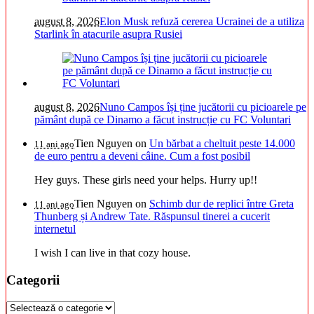
august 8, 2026
Elon Musk refuză cererea Ucrainei de a utiliza
Starlink în atacurile asupra Rusiei
august 8, 2026
Nuno Campos își ține jucătorii cu picioarele pe
pământ după ce Dinamo a făcut instrucție cu FC Voluntari
Tien Nguyen
on
Un bărbat a cheltuit peste 14.000
11 ani ago
de euro pentru a deveni câine. Cum a fost posibil
Hey guys. These girls need your helps. Hurry up!!
Tien Nguyen
on
Schimb dur de replici între Greta
11 ani ago
Thunberg și Andrew Tate. Răspunsul tinerei a cucerit
internetul
I wish I can live in that cozy house.
Categorii
Categorii