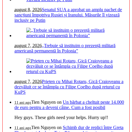
august 8, 2026
Senatul SUA a aprobat un amplu pachet de
sancțiuni împotriva Rusiei și Iranului. Măsurile îl vizează
inclusiv pe Putin
august 7, 2026
„Trebuie să instituim o prezență militară
americană permanentă în Polonia”
august 7, 2026
Prieten cu Mihai Rotaru, Gică Craioveanu a
dezvăluit ce se întâmpla cu Filipe Coelho după returul cu
KuPS
Tien Nguyen
on
Un bărbat a cheltuit peste 14.000
11 ani ago
de euro pentru a deveni câine. Cum a fost posibil
Hey guys. These girls need your helps. Hurry up!!
Tien Nguyen
on
Schimb dur de replici între Greta
11 ani ago