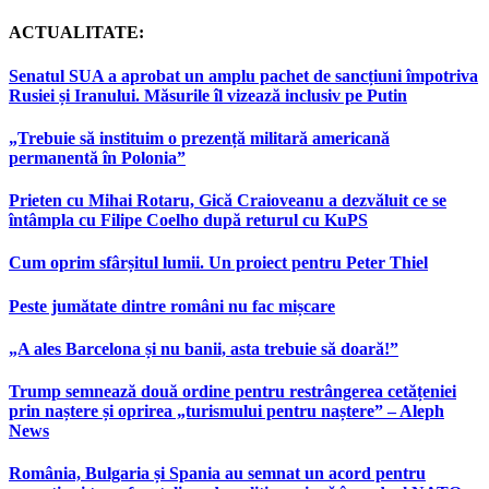
ACTUALITATE:
Senatul SUA a aprobat un amplu pachet de sancțiuni împotriva
Rusiei și Iranului. Măsurile îl vizează inclusiv pe Putin
„Trebuie să instituim o prezență militară americană
permanentă în Polonia”
Prieten cu Mihai Rotaru, Gică Craioveanu a dezvăluit ce se
întâmpla cu Filipe Coelho după returul cu KuPS
Cum oprim sfârșitul lumii. Un proiect pentru Peter Thiel
Peste jumătate dintre români nu fac mișcare
„A ales Barcelona și nu banii, asta trebuie să doară!”
Trump semnează două ordine pentru restrângerea cetățeniei
prin naștere și oprirea „turismului pentru naștere” – Aleph
News
România, Bulgaria și Spania au semnat un acord pentru