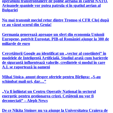
operațiuni transfrontaliere de poliție aeriană în cadrul NATO.
Avioanele spaniole vor putea patrula și în spațiul aerian al
Bulgariei
Nu mai transmit meciul retur dintre Tromso și CFR Cluj după
ce au văzut scorul din Gruia!
Germania generează aproape un sfert din economia Uniunii
Europene, potrivit Eurostat. PIB-ul României ajunge la 380 de
miliarde de euro
Cercetătorii Google au identificat un „vector al conștiinței” în
modelele de Inteligență Artificială. Studiul arată cum barierele
de siguranță influențează valorile, credințele și modul în care
A.I. se raportează la oameni
Mihai Stoica, anunț despre ofertele pentru Bîrligea: „S-au
schimbat mail-uri, dar…”
„Va fi înființat un Centru Operativ Național în sectorul
energetic pentru gestionarea crizei. Cetățenii nu vor fi
deconectați” – Aleph News
De ce Nikita Stoinov nu va ajunge la Universitatea Craiova de