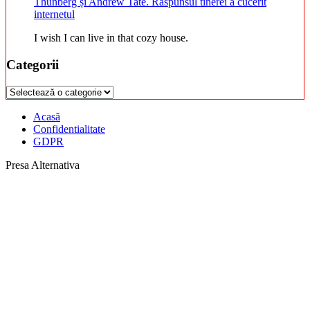
Thunberg și Andrew Tate. Răspunsul tinerei a cucerit
internetul
I wish I can live in that cozy house.
Categorii
Categorii
Acasă
Confidentialitate
GDPR
Presa Alternativa