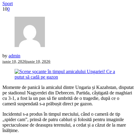
Sport
10
0
by
admin
iunie 10, 2026
iunie 10, 2026
Momente de panică la amicalul dintre Ungaria și Kazahstan, disputat
pe stadionul Nagyerdei din Debrecen. Partida, câștigată de maghiari
cu 3-1, a fost la un pas să fie umbrită de o tragedie, după ce o
cameră suspendată s-a prăbușit direct pe gazon.
Incidentul s-a produs în timpul meciului, când o cameră de tip
„spider cam”, prinsă de patru cabluri și folosită pentru imaginile
spectaculoase de deasupra terenului, a cedat și a căzut de la mare
înălțime.