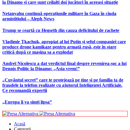
la Dinamo și care sunt ceilalți doi jucători în aceeași situație
Netanyahu continuă operațiunile militare în Gaza în ciuda
armistițiului – Aleph News
Trump se ceartă cu Hegseth din cauza deficitului de rachete
Vladimir Tkachuk, apropiat al lui Putin și șeful companiei care
produce drone kamikaze pentru armată rusă, este în stare
critică după ce mașina sa a explodat
Andrei Nicolescu a dat verdictul final despre revenirea-șoc a lui
Dennis Politic la Dinamo: „Asta vrem!”
„Cuvântul secret” care te protejează pe tine și pe familia ta de
fraudele la telefon realizate cu ajutorul Inteligenței Artificiale.
Ce recomandă experții
„Europa îi va simți lipsa”
Acasă
Categorii