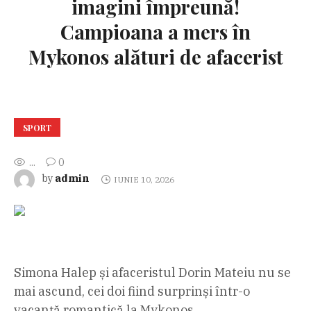
imagini împreună!
Campioana a mers în
Mykonos alături de afacerist
SPORT
...
0
admin
by
IUNIE 10, 2026
Simona Halep și afaceristul Dorin Mateiu nu se
mai ascund, cei doi fiind surprinși într-o
vacanță romantică la Mykonos.