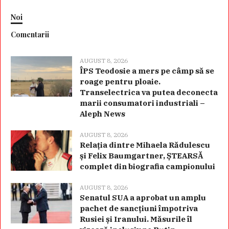
Noi
Comentarii
AUGUST 8, 2026
ÎPS Teodosie a mers pe câmp să se
roage pentru ploaie.
Transelectrica va putea deconecta
marii consumatori industriali –
Aleph News
AUGUST 8, 2026
Relația dintre Mihaela Rădulescu
și Felix Baumgartner, ȘTEARSĂ
complet din biografia campionului
AUGUST 8, 2026
Senatul SUA a aprobat un amplu
pachet de sancțiuni împotriva
Rusiei și Iranului. Măsurile îl