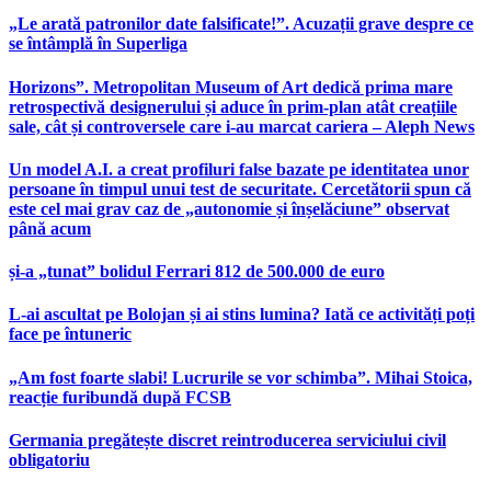
„Le arată patronilor date falsificate!”. Acuzații grave despre ce
se întâmplă în Superliga
Horizons”. Metropolitan Museum of Art dedică prima mare
retrospectivă designerului și aduce în prim-plan atât creațiile
sale, cât și controversele care i-au marcat cariera – Aleph News
Un model A.I. a creat profiluri false bazate pe identitatea unor
persoane în timpul unui test de securitate. Cercetătorii spun că
este cel mai grav caz de „autonomie și înșelăciune” observat
până acum
și-a „tunat” bolidul Ferrari 812 de 500.000 de euro
L-ai ascultat pe Bolojan și ai stins lumina? Iată ce activități poți
face pe întuneric
„Am fost foarte slabi! Lucrurile se vor schimba”. Mihai Stoica,
reacție furibundă după FCSB
Germania pregătește discret reintroducerea serviciului civil
obligatoriu