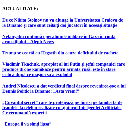
ACTUALITATE:
De ce Nikita Stoinov nu va ajunge la Universitatea Craiova de
la Dinamo și care sunt ceilalți doi jucători în aceeași situație
Netanyahu continuă operațiunile militare în Gaza în ciuda
armistițiului – Aleph News
Trump se ceartă cu Hegseth din cauza deficitului de rachete
Vladimir Tkachuk, apropiat al lui Putin și șeful companiei care
produce drone kamikaze pentru armată rusă, este în stare
critică după ce mașina sa a explodat
Andrei Nicolescu a dat verdictul final despre revenirea-șoc a lui
Dennis Politic la Dinamo: „Asta vrem!”
„Cuvântul secret” care te protejează pe tine și pe familia ta de
fraudele la telefon realizate cu ajutorul Inteligenței Artificiale.
Ce recomandă experții
„Europa îi va simți lipsa”