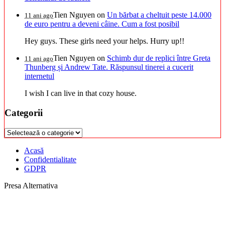
Tien Nguyen
on
Un bărbat a cheltuit peste 14.000
11 ani ago
de euro pentru a deveni câine. Cum a fost posibil
Hey guys. These girls need your helps. Hurry up!!
Tien Nguyen
on
Schimb dur de replici între Greta
11 ani ago
Thunberg și Andrew Tate. Răspunsul tinerei a cucerit
internetul
I wish I can live in that cozy house.
Categorii
Categorii
Acasă
Confidentialitate
GDPR
Presa Alternativa