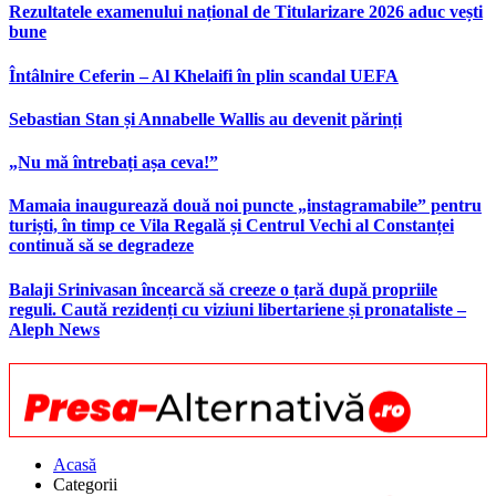
Rezultatele examenului național de Titularizare 2026 aduc vești
bune
Întâlnire Ceferin – Al Khelaifi în plin scandal UEFA
Sebastian Stan și Annabelle Wallis au devenit părinți
„Nu mă întrebați așa ceva!”
Mamaia inaugurează două noi puncte „instagramabile” pentru
turiști, în timp ce Vila Regală și Centrul Vechi al Constanței
continuă să se degradeze
Balaji Srinivasan încearcă să creeze o țară după propriile
reguli. Caută rezidenți cu viziuni libertariene și pronataliste –
Aleph News
Acasă
Categorii