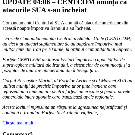
UPDATE 04:06 – CENTCOM anunță că
atacurile SUA s-au încheiat
Comandamentul Central al SUA anunță că atacurile americane din
această noapte împotriva Iranului s-au încheiat.
„Forțele Comandamentului Central al Statelor Unite (CENTCOM)
au efectuat atacuri suplimentare de autoapărare împotriva mai
multor ținte din Iran pe 10 iunie, la ordinul Comandantului Suprem.
Forțele CENTCOM au lansat lovituri împotriva capacităților de
supraveghere militară ale Iranului, a sistemelor de comunicații și a
pozițiilor de apărare antiaeriană din întreaga țară.
Corpul Pușcașilor Marini, al Forțelor Aeriene și al Marinei SUA au
utilizat muniții de precizie împotriva unor ținte iraniene care
reprezentau o amenințare pentru forțele americane și pentru navele
comerciale internaționale care tranzitează apele regionale.
Aceste lovituri reprezintă un răspuns la agresiunea nejustificată și
continuă a Iranului. Forțele SUA rămân vigilente,…
Citeşte mai mult
Comentează