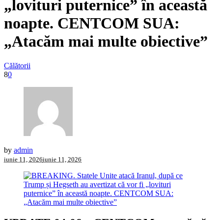
„lovituri puternice” în această
noapte. CENTCOM SUA:
„Atacăm mai multe obiective”
Călătorii
8
0
by
admin
iunie 11, 2026
iunie 11, 2026