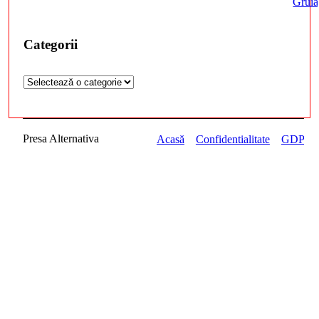
Gruia
Categorii
Presa Alternativa
Acasă
Confidentialitate
GDPR