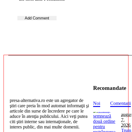
Recomandate
presa-alternativa.ro este un agregator de
Noi
Comentarii
ştiri care preia în mod automat informaţii şi
articole din surse de încredere pe care le
augus
aduce în atenţia publicului. Aici veţi putea
7,
citi ştiri interne sau internaţionale, de
2026
interes public, din mai multe domenii.
Trum