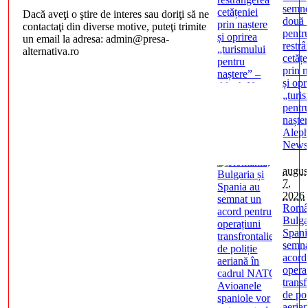
semn
Dacă aveţi o ştire de interes sau doriţi să ne
două 
contactaţi din diverse motive, puteţi trimite
pentr
un email la adresa: admin@presa-
restr
alternativa.ro
cetățe
prin n
și opr
„turi
pentr
naște
Alep
New
augus
7,
2026
Româ
Bulga
Spani
semna
acord
opera
transf
de pol
aeria