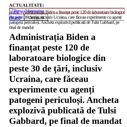
ACTUALITATE:
Home
»
Administrația Biden a finanțat peste 120 de laboratoare biologice
din peste 30 de țări, inclusiv Ucraina, care făceau experimente cu agenți
Acasă
Categorii
patogeni periculoși. Ancheta explozivă publicată de Tulsi Gabbard, pe
final de mandat
Administrația Biden a
finanțat peste 120 de
laboratoare biologice din
peste 30 de țări, inclusiv
Ucraina, care făceau
experimente cu agenți
patogeni periculoși. Ancheta
explozivă publicată de Tulsi
Gabbard, pe final de mandat